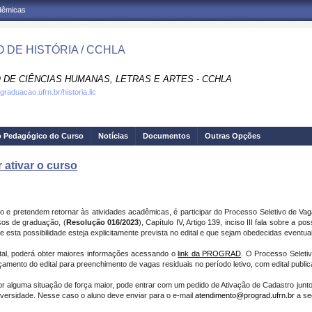
adêmicas
 DE HISTÓRIA / CCHLA
 DE CIÊNCIAS HUMANAS, LETRAS E ARTES - CCHLA
graduacao.ufrn.br/historia.lic
o Pedagógico do Curso
Notícias
Documentos
Outras Opções
 ativar o curso
 e pretendem retornar às atividades acadêmicas, é participar do Processo Seletivo de 
os de graduação, (
Resolução 016/2023
), Capítulo IV, Artigo 139, inciso III fala sobre a p
esta possibilidade esteja explicitamente prevista no edital e que sejam obedecidas eventuai
dital, poderá obter maiores informações acessando o
link da PROGRAD
. O Processo Seleti
amento do edital para preenchimento de vagas residuais no período letivo, com edital pub
or alguma situação de força maior, pode entrar com um pedido de Ativação de Cadastro j
iversidade. Nesse caso o aluno deve enviar
para o e-mail
atendimento@prograd.ufrn.br
a se