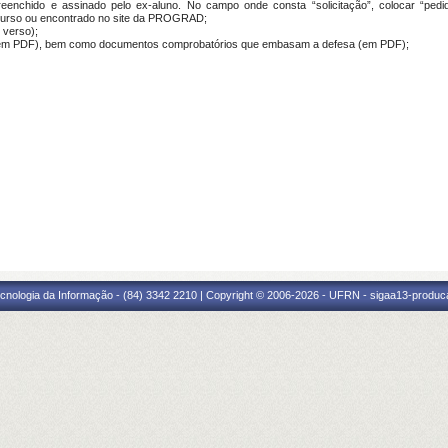
enchido e assinado pelo ex-aluno. No campo onde consta “solicitação”, colocar “pedi
curso ou encontrado no site da PROGRAD;
 verso);
 (em PDF), bem como documentos comprobatórios que embasam a defesa (em PDF);
cnologia da Informação - (84) 3342 2210 | Copyright © 2006-2026 - UFRN - sigaa13-produca