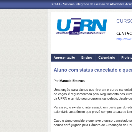
SIGAA - Sistema Integrado de Gestão de Atividades Ac
CURSO
CENTRO
http://www.
Apresentação
Ensino
Calendário
Projet
Aluno com status cancelado e quer
Por
Marcelo Esteves
Uma opção para alunos que tiveram o curso cancelado
de vagas é regulamentada pelo Regulamento dos curs
da UFRN e ter tido seu programa cancelado, desde que 
Para isso, o ex-aluno interessado em participar do e
calendário acadêmico que prevê sempre a data de lanç
Caso o aluno considere que teve o curso cancelado p
pedido será julgado pela Câmara de Graduação da Un