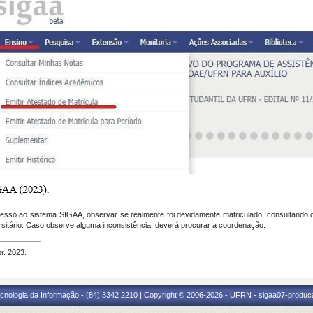
acesso ao sistema SIGAA, observar se realmente foi devidamente matriculado, consultando
rsitário. Caso observe alguma inconsistência, deverá procurar a coordenação.
r. 2023.
cnologia da Informação - (84) 3342 2210 | Copyright © 2006-2026 - UFRN - sigaa07-produca