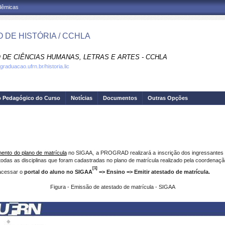
adêmicas
 DE HISTÓRIA / CCHLA
 DE CIÊNCIAS HUMANAS, LETRAS E ARTES - CCHLA
graduacao.ufrn.br/historia.lic
o Pedagógico do Curso
Notícias
Documentos
Outras Opções
ento do plano de matrícula
no SIGAA, a PROGRAD realizará a inscrição dos ingressantes n
odas as disciplinas que foram cadastradas no plano de matrícula realizado pela coordenaçã
[1]
 acessar o
portal do aluno no SIGAA
=> Ensino => Emitir atestado de matrícula.
Figura - Emissão de atestado de matrícula - SIGAA