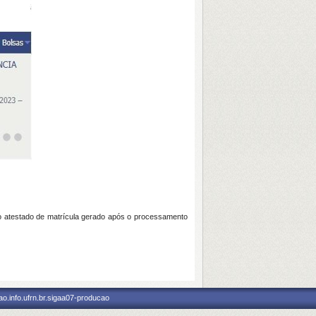
 o atestado de matrícula gerado após o processamento
o.info.ufrn.br.sigaa07-producao