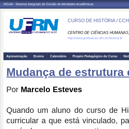
SIGAA - Sistema Integrado de Gestão de Atividades Acadêmicas
CURSO DE HISTÓRIA / CC
CENTRO DE CIÊNCIAS HUMANAS,
http://www.graduacao.ufrn.br/historia.lic
Apresentação
Ensino
Calendário
Projeto Pedagógico do Curso
Not
Mudança de estrutura 
Por
Marcelo Esteves
Quando um aluno d
o curso de His
curricular
a que está vinculado,
pa