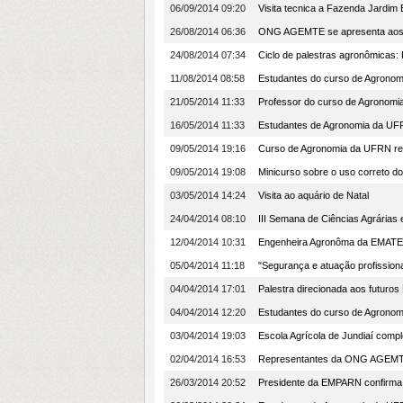
06/09/2014 09:20
Visita tecnica a Fazenda Jardim
26/08/2014 06:36
ONG AGEMTE se apresenta aos 
24/08/2014 07:34
Ciclo de palestras agronômicas
11/08/2014 08:58
Estudantes do curso de Agronom
21/05/2014 11:33
Professor do curso de Agronomia
16/05/2014 11:33
Estudantes de Agronomia da UFR
09/05/2014 19:16
Curso de Agronomia da UFRN re
09/05/2014 19:08
Minicurso sobre o uso correto d
03/05/2014 14:24
Visita ao aquário de Natal
24/04/2014 08:10
III Semana de Ciências Agrária
12/04/2014 10:31
Engenheira Agronôma da EMATER 
05/04/2014 11:18
"Segurança e atuação profission
04/04/2014 17:01
Palestra direcionada aos futuros
04/04/2014 12:20
Estudantes do curso de Agronomi
03/04/2014 19:03
Escola Agrícola de Jundiaí compl
02/04/2014 16:53
Representantes da ONG AGEMTE 
26/03/2014 20:52
Presidente da EMPARN confirma