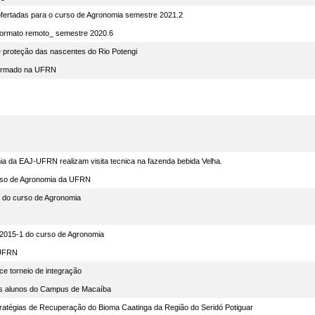
 ofertadas para o curso de Agronomia semestre 2021.2
ormato remoto_ semestre 2020.6
e proteção das nascentes do Rio Potengi
formado na UFRN
a da EAJ-UFRN realizam visita tecnica na fazenda bebida Velha.
urso de Agronomia da UFRN
C do curso de Agronomia
o 2015-1 do curso de Agronomia
-UFRN
e torneio de integração
os alunos do Campus de Macaíba
atégias de Recuperação do Bioma Caatinga da Região do Seridó Potiguar