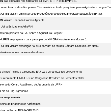
RN são destaque nos noticiários da EMATER-RN e da EMPARN.
resentará os desafios para o "Desenvolvimento de pesquisas para a Agricultura potiguar" n
 UFRN visitam um sistema de Produção Agroecológica Integrado Sustentável (PAIS).
N visitam Fazenda Caliman Agricola
m Usina Estivas em Arêz/RN
ferirá palestra na EAJ sobre a Agricultura Potiguar
-UFRN se preparam para participar do XIV ERA Nordeste, em Mossoró.
-UFRN visitam exposição "O eixo da vida" no Museu Câmara Cascudo, em Natal.
ita Arena obras da arena das dunas
Vinhos” ministra palestra na EAJ para os estudantes de Agronomia
N representa EAJ/UFRN no Congresso Brasileiro de Sementes 2013
iretoria do Centro Acadêmico de Agronomia da UFRN
dia do Eng. Agrônomo
eus responseveis
nselho de Engenheiros Agrônomos
ticipa do Fórum BRAFAGRI 2013