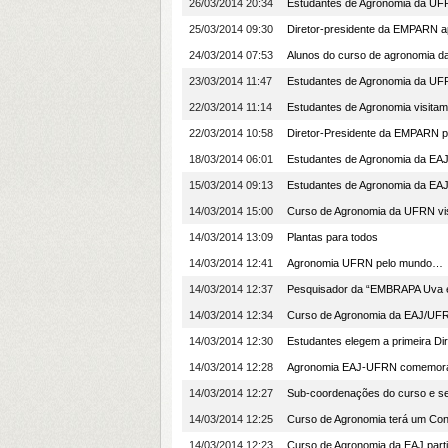
26/03/2014 20:34
Estudantes de Agronomia da UF
25/03/2014 09:30
Diretor-presidente da EMPARN ap
24/03/2014 07:53
Alunos do curso de agronomia da
23/03/2014 11:47
Estudantes de Agronomia da UFR
22/03/2014 11:14
Estudantes de Agronomia visita
22/03/2014 10:58
Diretor-Presidente da EMPARN pro
18/03/2014 06:01
Estudantes de Agronomia da EAJ
15/03/2014 09:13
Estudantes de Agronomia da EAJ
14/03/2014 15:00
Curso de Agronomia da UFRN vis
14/03/2014 13:09
Plantas para todos
14/03/2014 12:41
Agronomia UFRN pelo mundo…
14/03/2014 12:37
Pesquisador da “EMBRAPA Uva e 
14/03/2014 12:34
Curso de Agronomia da EAJ/UFR
14/03/2014 12:30
Estudantes elegem a primeira D
14/03/2014 12:28
Agronomia EAJ-UFRN comemora 
14/03/2014 12:27
Sub-coordenações do curso e s
14/03/2014 12:25
Curso de Agronomia terá um Co
14/03/2014 12:23
Curso de Agronomia da EAJ par