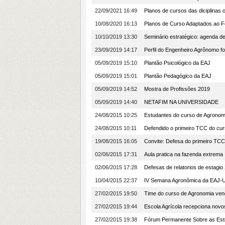
22/09/2021 16:49
Planos de cursos das diciplinas
10/08/2020 16:13
Planos de Curso Adaptados ao F
10/10/2019 13:30
Seminário estratégico: agenda d
23/09/2019 14:17
Perfil do Engenheiro Agrônomo 
05/09/2019 15:10
Plantão Psicológico da EAJ
05/09/2019 15:01
Plantão Pedagógico da EAJ
05/09/2019 14:52
Mostra de Profissões 2019
05/09/2019 14:40
NETAFIM NA UNIVERSIDADE
24/08/2015 10:25
Estudantes do curso de Agronomi
24/08/2015 10:11
Defendido o primeiro TCC do c
19/08/2015 16:05
Convite: Defesa do primeiro TC
02/06/2015 17:31
Aula pratica na fazenda extrema
02/06/2015 17:28
Defesas de relatorios de estagi
10/04/2015 22:37
IV Semana Agronômica da EAJ
27/02/2015 19:50
Time do curso de Agronomia venc
27/02/2015 19:44
Escola Agrícola recepciona nov
27/02/2015 19:38
Fórum Permanente Sobre as Estr