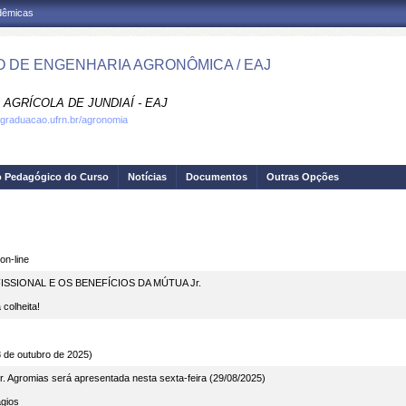
adêmicas
 DE ENGENHARIA AGRONÔMICA / EAJ
AGRÍCOLA DE JUNDIAÍ - EAJ
.graduacao.ufrn.br/agronomia
o Pedagógico do Curso
Notícias
Documentos
Outras Opções
on-line
FISSIONAL E OS BENEFÍCIOS DA MÚTUA Jr.
 colheita!
8 de outubro de 2025)
 Agromias será apresentada nesta sexta-feira (29/08/2025)
gios