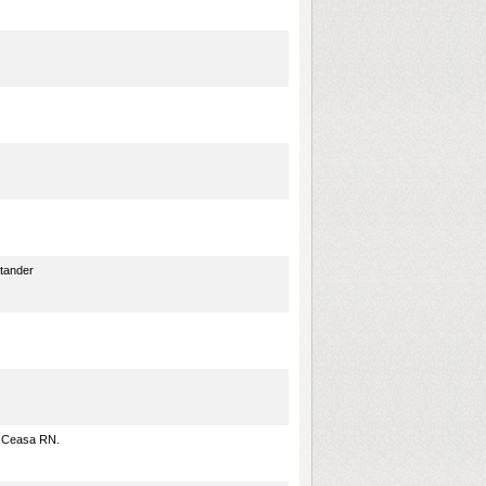
ntander
a Ceasa RN.