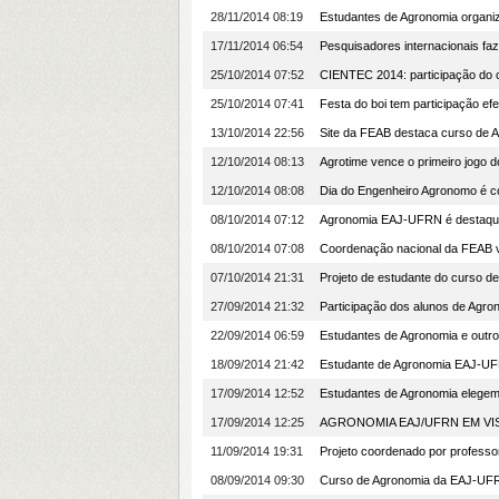
28/11/2014 08:19
Estudantes de Agronomia organi
17/11/2014 06:54
Pesquisadores internacionais f
25/10/2014 07:52
CIENTEC 2014: participação do 
25/10/2014 07:41
Festa do boi tem participação ef
13/10/2014 22:56
Site da FEAB destaca curso de
12/10/2014 08:13
Agrotime vence o primeiro jogo
12/10/2014 08:08
Dia do Engenheiro Agronomo é
08/10/2014 07:12
Agronomia EAJ-UFRN é destaque
08/10/2014 07:08
Coordenação nacional da FEAB 
07/10/2014 21:31
Projeto de estudante do curso d
27/09/2014 21:32
Participação dos alunos de Agr
22/09/2014 06:59
Estudantes de Agronomia e outro
18/09/2014 21:42
Estudante de Agronomia EAJ-UFR
17/09/2014 12:52
Estudantes de Agronomia elege
17/09/2014 12:25
AGRONOMIA EAJ/UFRN EM VIS
11/09/2014 19:31
Projeto coordenado por profes
08/09/2014 09:30
Curso de Agronomia da EAJ-UFRN