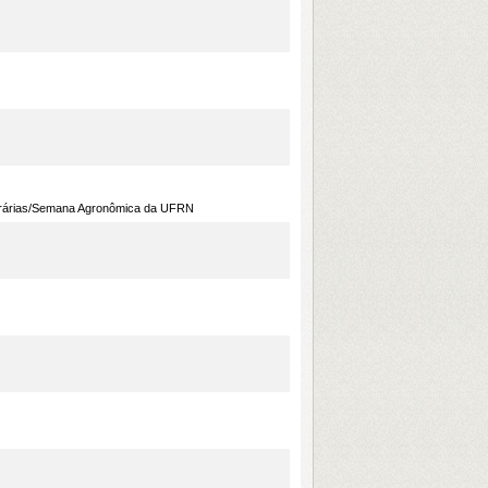
 Agrárias/Semana Agronômica da UFRN