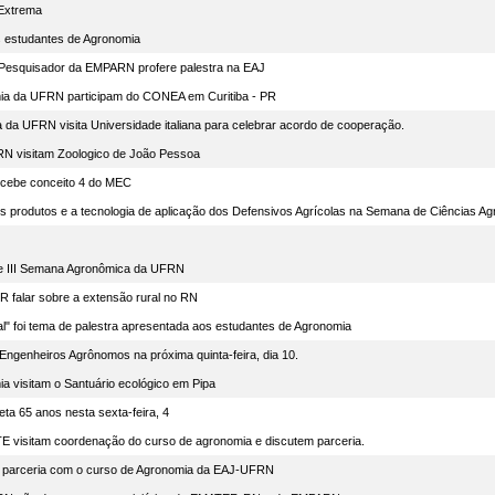
 Extrema
estudantes de Agronomia
: Pesquisador da EMPARN profere palestra na EAJ
ia da UFRN participam do CONEA em Curitiba - PR
 da UFRN visita Universidade italiana para celebrar acordo de cooperação.
N visitam Zoologico de João Pessoa
cebe conceito 4 do MEC
os produtos e a tecnologia de aplicação dos Defensivos Agrícolas na Semana de Ciências
s e III Semana Agronômica da UFRN
falar sobre a extensão rural no RN
al" foi tema de palestra apresentada aos estudantes de Agronomia
 Engenheiros Agrônomos na próxima quinta-feira, dia 10.
a visitam o Santuário ecológico em Pipa
eta 65 anos nesta sexta-feira, 4
visitam coordenação do curso de agronomia e discutem parceria.
 parceria com o curso de Agronomia da EAJ-UFRN