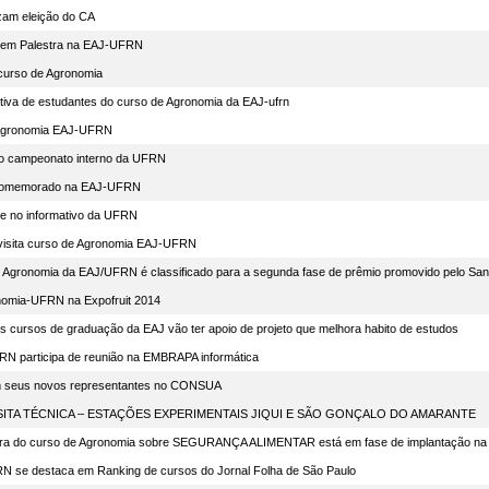
zam eleição do CA
azem Palestra na EAJ-UFRN
curso de Agronomia
etiva de estudantes do curso de Agronomia da EAJ-ufrn
 Agronomia EAJ-UFRN
 do campeonato interno da UFRN
 comemorado na EAJ-UFRN
 no informativo da UFRN
visita curso de Agronomia EAJ-UFRN
e Agronomia da EAJ/UFRN é classificado para a segunda fase de prêmio promovido pelo Sa
onomia-UFRN na Expofruit 2014
s cursos de graduação da EAJ vão ter apoio de projeto que melhora habito de estudos
N participa de reunião na EMBRAPA informática
m seus novos representantes no CONSUA
ITA TÉCNICA – ESTAÇÕES EXPERIMENTAIS JIQUI E SÃO GONÇALO DO AMARANTE
sora do curso de Agronomia sobre SEGURANÇA ALIMENTAR está em fase de implantação n
 se destaca em Ranking de cursos do Jornal Folha de São Paulo