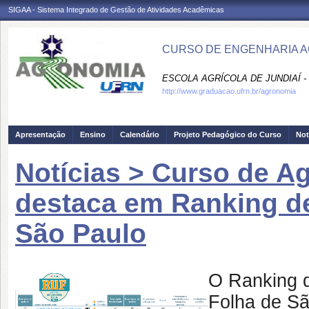
SIGAA - Sistema Integrado de Gestão de Atividades Acadêmicas
CURSO DE ENGENHARIA A
ESCOLA AGRÍCOLA DE JUNDIAÍ -
http://www.graduacao.ufrn.br/agronomia
Apresentação
Ensino
Calendário
Projeto Pedagógico do Curso
Not
Notícias > Curso de 
destaca em Ranking de
São Paulo
O Ranking d
Folha de Sã