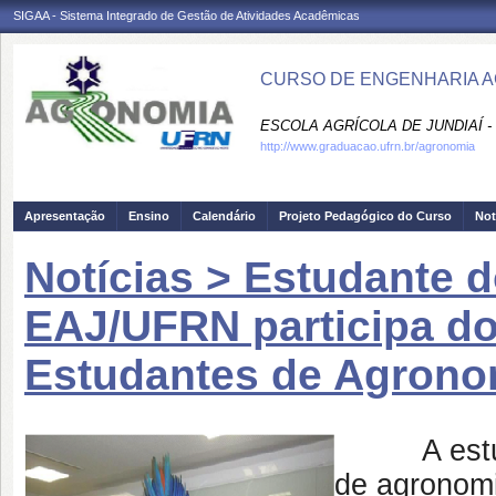
SIGAA - Sistema Integrado de Gestão de Atividades Acadêmicas
CURSO DE ENGENHARIA A
ESCOLA AGRÍCOLA DE JUNDIAÍ -
http://www.graduacao.ufrn.br/agronomia
Apresentação
Ensino
Calendário
Projeto Pedagógico do Curso
Not
Notícias > Estudante 
EAJ/UFRN participa d
Estudantes de Agrono
A estudant
de agronom