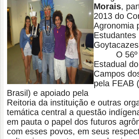
Morais
, pa
2013 do Co
Agronomia 
Estudantes
Goytacazes 
O 56º CON
Estadual do
Campos dos
pela FEAB 
Brasil) e apoiado pela
Reitoria da instituição e outras o
temática central a questão indígen
em pauta o papel dos futuros agrô
com esses povos, em seus respectiv