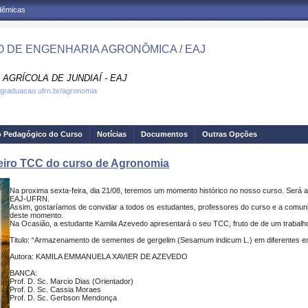
adêmicas
 DE ENGENHARIA AGRONÔMICA / EAJ
AGRÍCOLA DE JUNDIAÍ - EAJ
.graduacao.ufrn.br/agronomia
o Pedagógico do Curso
Notícias
Documentos
Outras Opções
meiro TCC do curso de Agronomia
Na proxima sexta-feira, dia 21/08, teremos um momento histórico no nosso curso. Será 
EAJ-UFRN.
Assim, gostaríamos de convidar a todos os estudantes, professores do curso e a comun
deste momento.
Na Ocasião, a estudante Kamila Azevedo apresentará o seu TCC, fruto de de um trabalh
Titulo: “Armazenamento de sementes de gergelim (Sesamum indicum L.) em diferentes 
Autora: KAMILA EMMANUELA XAVIER DE AZEVEDO
BANCA:
Prof. D. Sc. Marcio Dias (Orientador)
Prof. D. Sc. Cassia Moraes
Prof. D. Sc. Gerbson Mendonça