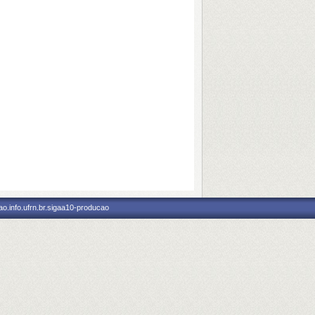
o.info.ufrn.br.sigaa10-producao