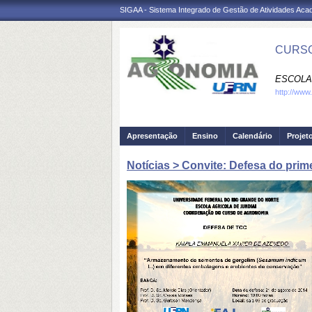
SIGAA - Sistema Integrado de Gestão de Atividades Ac
CURSO
ESCOLA 
http://www
Apresentação
Ensino
Calendário
Projet
Notícias > Convite: Defesa do pri