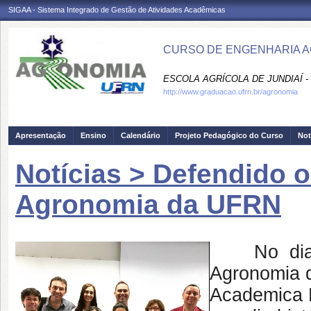
SIGAA - Sistema Integrado de Gestão de Atividades Acadêmicas
CURSO DE ENGENHARIA A
ESCOLA AGRÍCOLA DE JUNDIAÍ -
http://www.graduacao.ufrn.br/agronomia
Apresentação
Ensino
Calendário
Projeto Pedagógico do Curso
Not
Notícias > Defendido 
Agronomia da UFRN
No dia 21
Agronomia 
Academica E