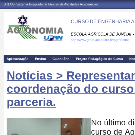
SIGAA - Sistema Integrado de Gestão de Atividades Acadêmicas
CURSO DE ENGENHARIA A
ESCOLA AGRÍCOLA DE JUNDIAÍ -
http://www.graduacao.ufrn.br/agronomia
Apresentação
Ensino
Calendário
Projeto Pedagógico do Curso
Not
Notícias > Represent
coordenação do curso
parceria.
No último d
curso de A