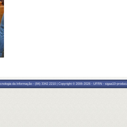
cnologia da Informação - (84) 3342 2210 | Copyright © 2006-2026 - UFRN - sigaa10-produca