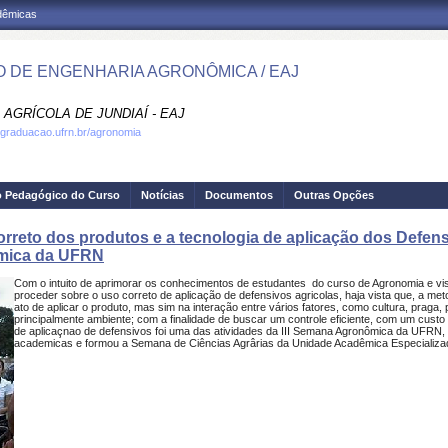
adêmicas
 DE ENGENHARIA AGRONÔMICA / EAJ
AGRÍCOLA DE JUNDIAÍ - EAJ
.graduacao.ufrn.br/agronomia
o Pedagógico do Curso
Notícias
Documentos
Outras Opções
correto dos produtos e a tecnologia de aplicação dos Defe
ômica da UFRN
Com o intuito de aprimorar os conhecimentos de estudantes do curso de Agronomia e visi
proceder sobre o uso correto de aplicação de defensivos agricolas, haja vista que, a me
ato de aplicar o produto, mas sim na interação entre vários fatores, como cultura, praga,
principalmente ambiente; com a finalidade de buscar um controle eficiente, com um cust
de aplicaçnao de defensivos foi uma das atividades da III Semana Agronômica da UFRN,
academicas e formou a Semana de Ciências Agrârias da Unidade Acadêmica Especializa