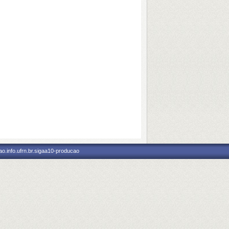
o.info.ufrn.br.sigaa10-producao