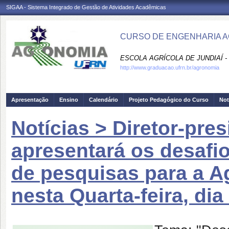
SIGAA - Sistema Integrado de Gestão de Atividades Acadêmicas
CURSO DE ENGENHARIA A
ESCOLA AGRÍCOLA DE JUNDIAÍ -
http://www.graduacao.ufrn.br/agronomia
Apresentação
Ensino
Calendário
Projeto Pedagógico do Curso
Not
Notícias > Diretor-pr
apresentará os desafi
de pesquisas para a Ag
nesta Quarta-feira, di