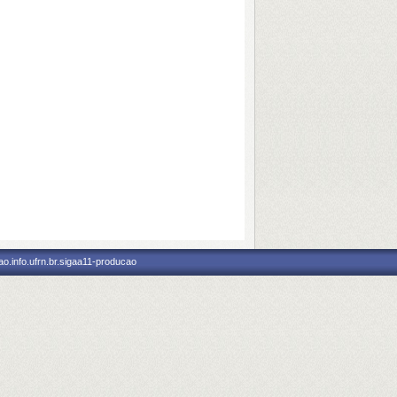
o.info.ufrn.br.sigaa11-producao