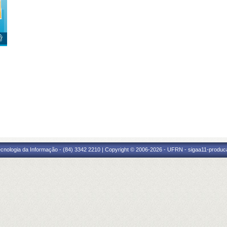
cnologia da Informação - (84) 3342 2210 | Copyright © 2006-2026 - UFRN - sigaa11-produca