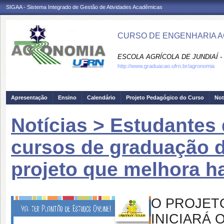
SIGAA - Sistema Integrado de Gestão de Atividades Acadêmicas
CURSO DE ENGENHARIA A
ESCOLA AGRÍCOLA DE JUNDIAÍ -
http://www.graduacao.ufrn.br/agronomia
Apresentação
Ensino
Calendário
Projeto Pedagógico do Curso
Not
Notícias > Estudantes
cursos de graduação d
projeto que melhora h
O PROJET
INICIARÁ 