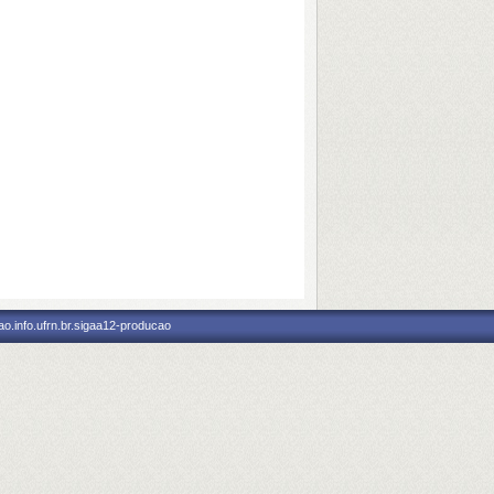
o.info.ufrn.br.sigaa12-producao