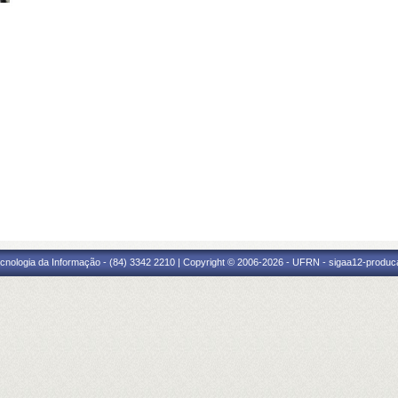
cnologia da Informação - (84) 3342 2210 | Copyright © 2006-2026 - UFRN - sigaa12-produca