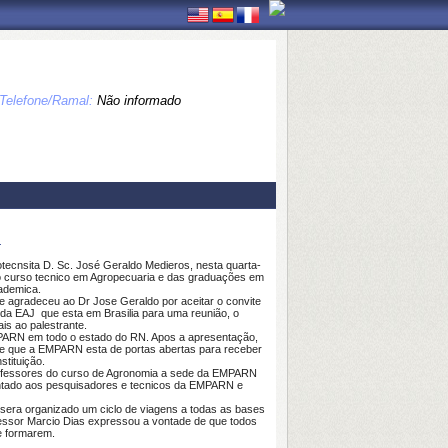
Telefone/Ramal:
Não informado
N
cnsita D. Sc. José Geraldo Medieros, nesta quarta-
o curso tecnico em Agropecuaria e das graduações em
cademica.
agradeceu ao Dr Jose Geraldo por aceitar o convite
 da EAJ que esta em Brasilia para uma reunião, o
is ao palestrante.
PARN em todo o estado do RN. Apos a apresentação,
se que a EMPARN esta de portas abertas para receber
stituição.
ofessores do curso de Agronomia a sede da EMPARN
tado aos pesquisadores e tecnicos da EMPARN e
era organizado um ciclo de viagens a todas as bases
ssor Marcio Dias expressou a vontade de que todos
e formarem.