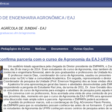
adêmicas
 DE ENGENHARIA AGRONÔMICA / EAJ
AGRÍCOLA DE JUNDIAÍ - EAJ
.graduacao.ufrn.br/agronomia
o Pedagógico do Curso
Notícias
Documentos
Outras Opções
 confirma parceria com o curso de Agronomia da EAJ-UFR
Um auditório lotado aguardava pela chegada do Diretor presidente da EMPARN, o Zoote
feira, dia 26 de março de 2014. Eram estudantes do curso de Agronomia, mas tambem d
zootecnia e engenharia floreestal, alem de pos-graduandos e professores da Unidade A
O professor marcio Dias, coordenador do curso de Agronomia, saudou os presentes e 
para estar na EAJ e falar a comunidade Academica. Em seguida, representando o diretor
Coordenador de pesquisa da Unidade (Prof. Emerson Nogueira) deu as boas vindas oficia
A palestra foi uma apresentaçao geral das bases e atividades desenvolvidas pela EM
respondendo a pergunta do Estudante Rai Lima, da turma de 2011, Dr. Jose Geraldo dis
os estudntes do curso de Agronomia para estagios e atividaes de pesquisa junto aquela in
Em conversa com os professores, ficou acertada uma visita de uma comissão de pr
nos proximos dias, momento em que o curso de Agronomia da EAJ-UFRN sera apresenn
uma disucssão mais ampla sobre a parceria Agronomia x EMPARN poderá acontecer.
A pedido do professor marcio, sob a coordenaçao do Eng. AGronomo Flavio Pereira, s
da EMPARN para que os estudantes possam conhece-las antes de se formarem. O profe
os estudantes de Agronomia da UFRN conheçam esses centros de pesquisa antes de s