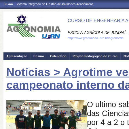
SIGAA - Sistema Integrado de Gestão de Atividades Acadêmicas
CURSO DE ENGENHARIA A
ESCOLA AGRÍCOLA DE JUNDIAÍ -
http://www.graduacao.ufrn.br/agronomia
Apresentação
Ensino
Calendário
Projeto Pedagógico do Curso
Not
Notícias > Agrotime ve
campeonato interno d
O ultimo sab
das Ciencia
por 4 a 2 o 