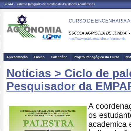
SIGAA - Sistema Integrado de Gestão de Atividades Acadêmicas
CURSO DE ENGENHARIA A
ESCOLA AGRÍCOLA DE JUNDIAÍ -
http://www.graduacao.ufrn.br/agronomia
Apresentação
Ensino
Calendário
Projeto Pedagógico do Curso
Not
Notícias > Ciclo de pa
Pesquisador da EMPAR
A coordenaç
os estudant
academica e