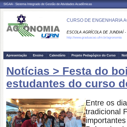
SIGAA - Sistema Integrado de Gestão de Atividades Acadêmicas
CURSO DE ENGENHARIA A
ESCOLA AGRÍCOLA DE JUNDIAÍ -
http://www.graduacao.ufrn.br/agronomia
Apresentação
Ensino
Calendário
Projeto Pedagógico do Curso
Not
Notícias > Festa do bo
estudantes do curso d
Entre os di
tradicional
importantes