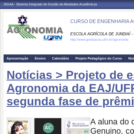
SIGAA - Sistema Integrado de Gestão de Atividades Acadêmicas
CURSO DE ENGENHARIA A
ESCOLA AGRÍCOLA DE JUNDIAÍ -
http://www.graduacao.ufrn.br/agronomia
Apresentação
Ensino
Calendário
Projeto Pedagógico do Curso
Not
Notícias > Projeto de 
Agronomia da EAJ/UFRN
segunda fase de prêm
A aluna do
Genuino, co