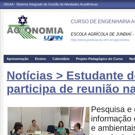
SIGAA - Sistema Integrado de Gestão de Atividades Acadêmicas
CURSO DE ENGENHARIA A
ESCOLA AGRÍCOLA DE JUNDIAÍ -
http://www.graduacao.ufrn.br/agronomia
Apresentação
Ensino
Calendário
Projeto Pedagógico do Curso
Not
Notícias > Estudante
participa de reunião 
Pesquisa e 
informação 
e ambientais