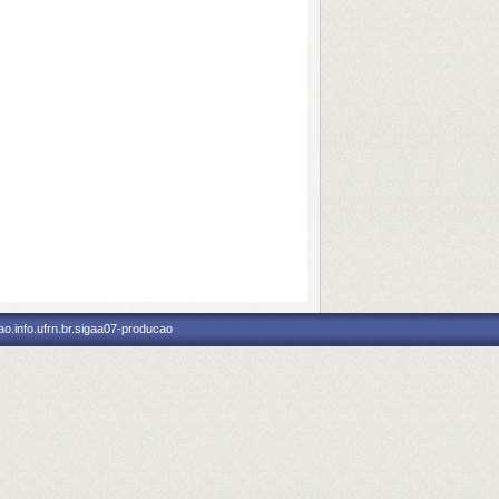
o.info.ufrn.br.sigaa07-producao