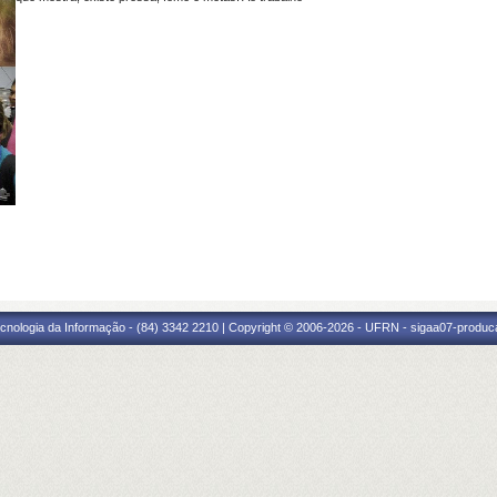
cnologia da Informação - (84) 3342 2210 | Copyright © 2006-2026 - UFRN - sigaa07-produca