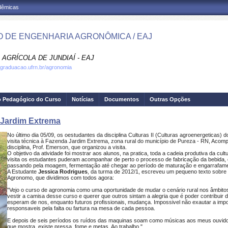
adêmicas
 DE ENGENHARIA AGRONÔMICA / EAJ
AGRÍCOLA DE JUNDIAÍ - EAJ
.graduacao.ufrn.br/agronomia
o Pedagógico do Curso
Notícias
Documentos
Outras Opções
a Jardim Extrema
No último dia 05/09, os oestudantes da disciplina Culturas II (Culturas agroenergetica
visita técnica à Fazenda Jardim Extrema, zona rural do município de Pureza - RN, Aco
disciplina, Prof. Emerson, que organizou a visita.
O objetivo da atividade foi mostrar aos alunos, na pratica, toda a cadeia produtiva da c
visita os estudantes puderam acompanhar de perto o processo de fabricação da bebida, 
passando pela moagem, fermentação até chegar ao período de maturação e engarrafam
A Estudante
Jessica Rodrigues
, da turma de 2012/1, escreveu um pequeno texto sobre 
Agronomo, que dividimos com todos agora:
"Vejo o curso de agronomia como uma oportunidade de mudar o cenário rural nos âmbitos 
vestir a camisa desse curso e querer que outros sintam a alegria que é poder contribuir 
esperam de nos, enquanto futuros profissionais, mudança. Impossivel não exautar a imp
responsaveis pela falta ou fartura na mesa de cada pessoa.
E depois de seis períodos os ruídos das maquinas soam como músicas aos meus ouvidos
que mostra, existe pressa, fome e metas. Ao trabalho "