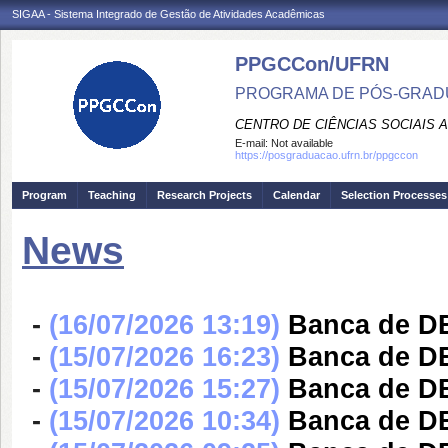
SIGAA - Sistema Integrado de Gestão de Atividades Acadêmicas
PPGCCon/UFRN
PROGRAMA DE PÓS-GRADU
CENTRO DE CIÊNCIAS SOCIAIS 
E-mail:
Not available
https://posgraduacao.ufrn.br/ppgccon
Program
Teaching
Research Projects
Calendar
Selection Processes
News
-
(16/07/2026 13:19)
Banca de 
-
(15/07/2026 16:23)
Banca de D
-
(15/07/2026 15:27)
Banca de 
-
(15/07/2026 10:34)
Banca de D