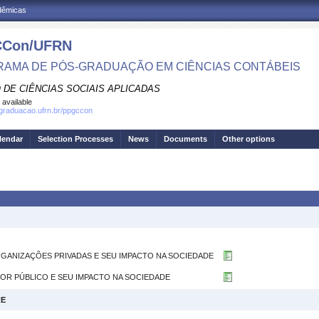
adêmicas
Con/UFRN
AMA DE PÓS-GRADUAÇÃO EM CIÊNCIAS CONTÁBEIS
 DE CIÊNCIAS SOCIAIS APLICADAS
 available
sgraduacao.ufrn.br/ppgccon
lendar
Selection Processes
News
Documents
Other options
ORGANIZAÇÕES PRIVADAS E SEU IMPACTO NA SOCIEDADE
ETOR PÚBLICO E SEU IMPACTO NA SOCIEDADE
RE