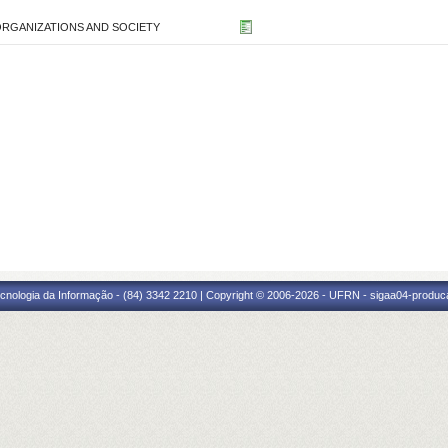
ORGANIZATIONS AND SOCIETY
cnologia da Informação - (84) 3342 2210 | Copyright © 2006-2026 - UFRN - sigaa04-produca