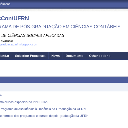
adêmicas
Con/UFRN
AMA DE PÓS-GRADUAÇÃO EM CIÊNCIAS CONTÁBEIS
 DE CIÊNCIAS SOCIAIS APLICADAS
 available
sgraduacao.ufrn.br/ppgccon
lendar
Selection Processes
News
Documents
Other options
al
omo alunos especiais no PPGCCon
grama de Assistência à Docência na Graduação da UFRN
 normas dos programas e cursos de pós-graduação da UFRN