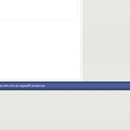
o.info.ufrn.br.sigaa08-producao