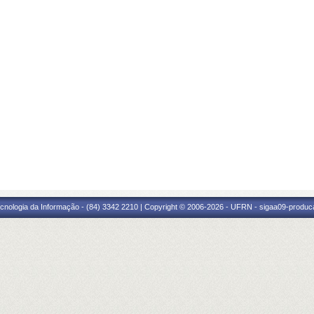
cnologia da Informação - (84) 3342 2210 | Copyright © 2006-2026 - UFRN - sigaa09-produca