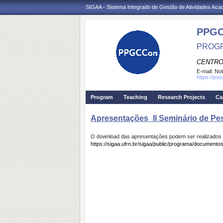
SIGAA - Sistema Integrado de Gestão de Atividades Ac
PPGC
PROGR
CENTRO
E-mail:
Not
https://po
Program
Teaching
Research Projects
Ca
Apresentações_II Seminário de Pe
O download das apresentações podem ser realizados a
https://sigaa.ufrn.br/sigaa/public/programa/document