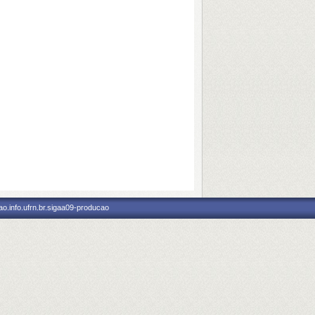
o.info.ufrn.br.sigaa09-producao