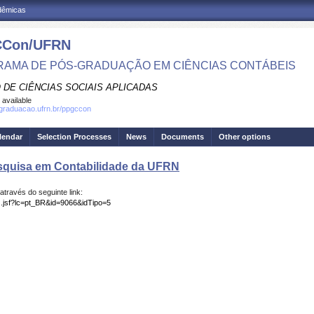
adêmicas
Con/UFRN
AMA DE PÓS-GRADUAÇÃO EM CIÊNCIAS CONTÁBEIS
 DE CIÊNCIAS SOCIAIS APLICADAS
 available
sgraduacao.ufrn.br/ppgccon
lendar
Selection Processes
News
Documents
Other options
squisa em Contabilidade da UFRN
través do seguinte link:
os.jsf?lc=pt_BR&id=9066&idTipo=5