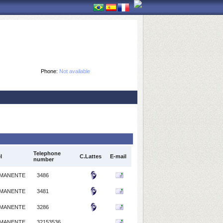
Phone:
Not available
Telephone
l
C.Lattes
E-mail
number
MANENTE
3486
MANENTE
3481
MANENTE
3286
MANENTE
32153536