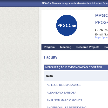
SIGAA - Sistema Integrado de Gestão de Atividades Ac
PPGC
PROGR
CENTRO
E-mail:
Not
https://po
Program
Teaching
Research Projects
Ca
Faculty
MENSURAÇÃO E EVIDENCIAÇÃO CONTÁBIL
Name
ADILSON DE LIMA TAVARES
ALEXANDRO BARBOSA
ANAILSON MARCIO GOMES
ANDERSON LUIZ REZENDE MOL