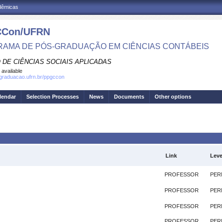
adêmicas
Con/UFRN
AMA DE PÓS-GRADUAÇÃO EM CIÊNCIAS CONTÁBEIS
 DE CIÊNCIAS SOCIAIS APLICADAS
 available
sgraduacao.ufrn.br/ppgccon
lendar
Selection Processes
News
Documents
Other options
Link
Leve
PROFESSOR
PER
PROFESSOR
PER
PROFESSOR
PER
PROFESSOR
PER