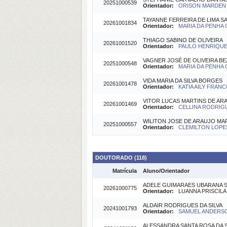
20251000539
Orientador:
ORISON MARDEN B
TAYANNE FERREIRA DE LIMA S
20261001834
Orientador:
MARIA DA PENHA C
THIAGO SABINO DE OLIVEIRA
20261001520
Orientador:
PAULO HENRIQUE 
VAGNER JOSÉ DE OLIVEIRA B
20251000548
Orientador:
MARIA DA PENHA C
VIDA MARIA DA SILVA BORGES
20261001478
Orientador:
KATIA AILY FRAN
VITOR LUCAS MARTINS DE AR
20261001469
Orientador:
CELLINA RODRIGU
WILITON JOSE DE ARAUJO MA
20251000557
Orientador:
CLEMILTON LOPES
DOUTORADO (118)
Matrícula
Aluno/Orientador
ADELE GUIMARAES UBARANA 
20261000775
Orientador:
LUANNA PRISCILA D
ALDAIR RODRIGUES DA SILVA
20241001793
Orientador:
SAMUEL ANDERSON
ALESSANDRA SANTA ROSA DA S