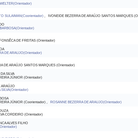
WELTER(Orientador)
O SULAIMAN(Coorientador)
, IVONEIDE BEZERRA DE ARAÚJO SANTOS MARQUES (Ori
EDO
BARBOSA(Orientador)
NSÊCA DE FREITAS (Orientador)
SOA
 DE ARAUJO(Orientador)
 DE ARAÚJO SANTOS MARQUES (Orientador)
DA SILVA
IRA JÚNIOR (Orientador)
E ARAÚJO
SILVA(Orientador)
RBOSA
IRA JÚNIOR (Coorientador) ,
ROSANNE BEZERRA DE ARAUJO(Orientador)
SOUZA
A CORDEIRO (Orientador)
CA ALVES FILHO
ientador)