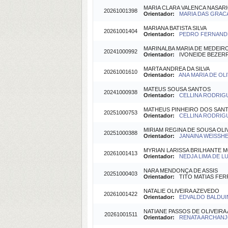
MARIA CLARA VALENCA NASAR
20261001398
Orientador:
MARIA DAS GRACA
MARIANA BATISTA SILVA
20261001404
Orientador:
PEDRO FERNANDES
MARINALBA MARIA DE MEDEIR
20241000992
Orientador:
IVONEIDE BEZERRA
MARTA ANDREA DA SILVA
20261001610
Orientador:
ANA MARIA DE OLIV
MATEUS SOUSA SANTOS
20241000938
Orientador:
CELLINA RODRIGU
MATHEUS PINHEIRO DOS SAN
20251000753
Orientador:
CELLINA RODRIGU
MIRIAM REGINA DE SOUSA OLI
20251000388
Orientador:
JANAINA WEISSHEI
MYRIAN LARISSA BRILHANTE 
20261001413
Orientador:
NEDJA LIMA DE LU
NARA MENDONÇA DE ASSIS
20251000403
Orientador:
TITO MATIAS FERRE
NATALIE OLIVEIRA AZEVEDO
20261001422
Orientador:
EDVALDO BALDUIN
NATIANE PASSOS DE OLIVEIRA
20261001511
Orientador:
RENATA ARCHANJO