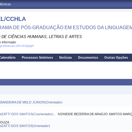
adêmicas
L/CCHLA
AMA DE PÓS-GRADUAÇÃO EM ESTUDOS DA LINGUAGE
 DE CIÊNCIAS HUMANAS, LETRAS E ARTES
 informado
sgraduacao.ufrn.br/ppgel
Calendário
Processos Seletivos
Notícias
Documentos
Outras Opções
ANDEIRA DE MELO JUNIOR(Orientador)
NZATTI DOS SANTOS(Coorientador)
, IVONEIDE BEZERRA DE ARAÚJO SANTOS MARQUE
SOUZA
NZATTI DOS SANTOS(Orientador)