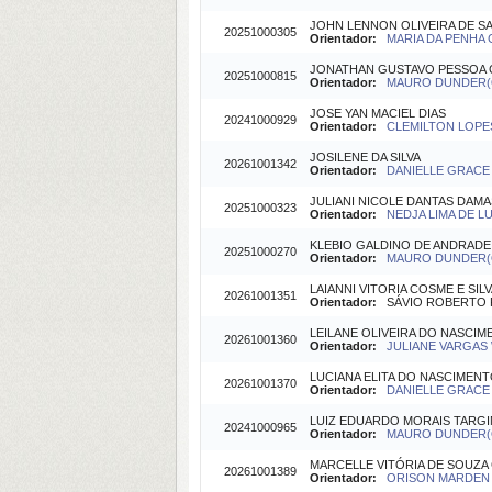
JOHN LENNON OLIVEIRA DE S
20251000305
Orientador:
MARIA DA PENHA C
JONATHAN GUSTAVO PESSOA C
20251000815
Orientador:
MAURO DUNDER(Or
JOSE YAN MACIEL DIAS
20241000929
Orientador:
CLEMILTON LOPES
JOSILENE DA SILVA
20261001342
Orientador:
DANIELLE GRACE 
JULIANI NICOLE DANTAS DAM
20251000323
Orientador:
NEDJA LIMA DE LU
KLEBIO GALDINO DE ANDRADE
20251000270
Orientador:
MAURO DUNDER(Or
LAIANNI VITORIA COSME E SIL
20261001351
Orientador:
SÁVIO ROBERTO FO
LEILANE OLIVEIRA DO NASCI
20261001360
Orientador:
JULIANE VARGAS 
LUCIANA ELITA DO NASCIMENT
20261001370
Orientador:
DANIELLE GRACE 
LUIZ EDUARDO MORAIS TARG
20241000965
Orientador:
MAURO DUNDER(Or
MARCELLE VITÓRIA DE SOUZA
20261001389
Orientador:
ORISON MARDEN B