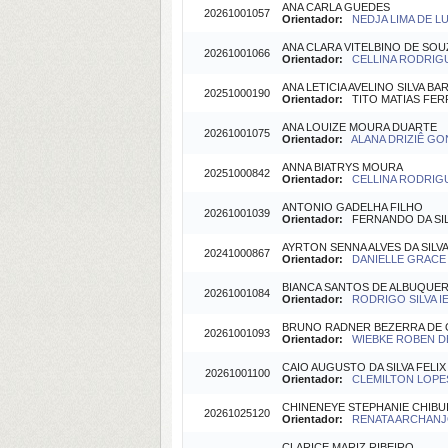
ANA CARLA GUEDES
20261001057
Orientador:
NEDJA LIMA DE LU
ANA CLARA VITELBINO DE SOU
20261001066
Orientador:
CELLINA RODRIGU
ANA LETICIA AVELINO SILVA B
20251000190
Orientador:
TITO MATIAS FERRE
ANA LOUIZE MOURA DUARTE
20261001075
Orientador:
ALANA DRIZIÊ GO
ANNA BIATRYS MOURA
20251000842
Orientador:
CELLINA RODRIGU
ANTONIO GADELHA FILHO
20261001039
Orientador:
FERNANDO DA SILV
AYRTON SENNA ALVES DA SILV
20241000867
Orientador:
DANIELLE GRACE 
BIANCA SANTOS DE ALBUQUE
20261001084
Orientador:
RODRIGO SILVA IE
BRUNO RADNER BEZERRA DE 
20261001093
Orientador:
WIEBKE ROBEN DE
CAIO AUGUSTO DA SILVA FELIX
20261001100
Orientador:
CLEMILTON LOPES
CHINENEYE STEPHANIE CHIB
20261025120
Orientador:
RENATA ARCHANJO
CLARICE MARIZ RIBEIRO