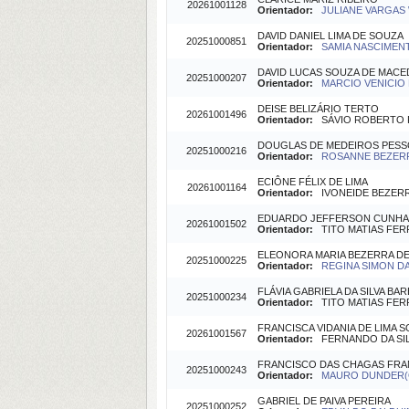
20261001128
Orientador:
JULIANE VARGAS 
DAVID DANIEL LIMA DE SOUZA
20251000851
Orientador:
SAMIA NASCIMENT
DAVID LUCAS SOUZA DE MAC
20251000207
Orientador:
MARCIO VENICIO 
DEISE BELIZÁRIO TERTO
20261001496
Orientador:
SÁVIO ROBERTO FO
DOUGLAS DE MEDEIROS PES
20251000216
Orientador:
ROSANNE BEZERRA
ECIÔNE FÉLIX DE LIMA
20261001164
Orientador:
IVONEIDE BEZERRA
EDUARDO JEFFERSON CUNHA 
20261001502
Orientador:
TITO MATIAS FERRE
ELEONORA MARIA BEZERRA D
20251000225
Orientador:
REGINA SIMON DA 
FLÁVIA GABRIELA DA SILVA BA
20251000234
Orientador:
TITO MATIAS FERRE
FRANCISCA VIDANIA DE LIMA 
20261001567
Orientador:
FERNANDO DA SILV
FRANCISCO DAS CHAGAS FRAN
20251000243
Orientador:
MAURO DUNDER(Or
GABRIEL DE PAIVA PEREIRA
20251000252