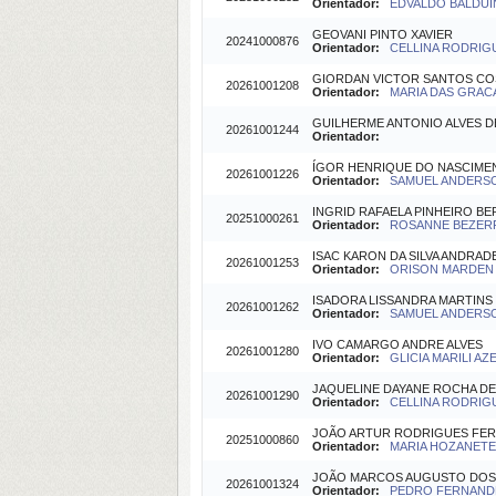
Orientador:
EDVALDO BALDUIN
GEOVANI PINTO XAVIER
20241000876
Orientador:
CELLINA RODRIGU
GIORDAN VICTOR SANTOS CO
20261001208
Orientador:
MARIA DAS GRACA
GUILHERME ANTONIO ALVES D
20261001244
Orientador:
ÍGOR HENRIQUE DO NASCIME
20261001226
Orientador:
SAMUEL ANDERSON
INGRID RAFAELA PINHEIRO B
20251000261
Orientador:
ROSANNE BEZERRA
ISAC KARON DA SILVA ANDRAD
20261001253
Orientador:
ORISON MARDEN B
ISADORA LISSANDRA MARTINS
20261001262
Orientador:
SAMUEL ANDERSON
IVO CAMARGO ANDRE ALVES
20261001280
Orientador:
GLICIA MARILI AZ
JAQUELINE DAYANE ROCHA D
20261001290
Orientador:
CELLINA RODRIGU
JOÃO ARTUR RODRIGUES FE
20251000860
Orientador:
MARIA HOZANETE A
JOÃO MARCOS AUGUSTO DOS
20261001324
Orientador:
PEDRO FERNANDES