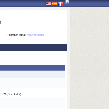
M
Telefone/Ramal:
Não informado
S (Orientador)