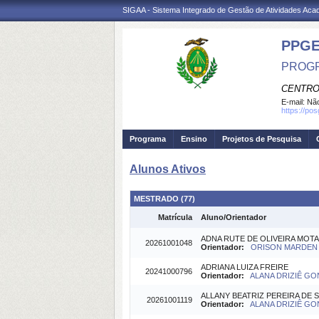
SIGAA - Sistema Integrado de Gestão de Atividades Ac
PPGE
PROGR
CENTRO
E-mail:
Não
https://po
Programa
Ensino
Projetos de Pesquisa
Alunos Ativos
MESTRADO (77)
Matrícula
Aluno/Orientador
ADNA RUTE DE OLIVEIRA MOTA
20261001048
Orientador:
ORISON MARDEN B
ADRIANA LUIZA FREIRE
20241000796
Orientador:
ALANA DRIZIÊ GO
ALLANY BEATRIZ PEREIRA DE 
20261001119
Orientador:
ALANA DRIZIÊ GO