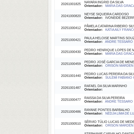
NAYARA INGRID DA SILVA
20261001825
Orientador:
MARIA DAS GRACA
NEYSE SIQUEIRA CARDOSO
20241000820
Orientador:
IVONEIDE BEZERRA
PÂMELA CATARINA RIBEIRO SIL
20251000412
Orientador:
KATIA AILY FRAN
PAULA HELOISE MARTINS SOUZ
20251000421
Orientador:
ANDRE TESSARO P
PEDRO HENRIQUE LOPES DE 
20251000430
Orientador:
MARIA DAS GRACA
PEDRO JOSÉ GARCIA DE MEN
20251000459
Orientador:
ORISON MARDEN B
PEDRO LUCAS PEREIRA DA SIL
20261001440
Orientador:
SULEMI FABIANO 
RAFAEL DA SILVA MARINHO
20261001487
Orientador:
RAISSA DA SILVA PEREIRA
20251000477
Orientador:
ANDRE TESSARO P
RAYANE PONTES BARBALHO
20251000486
Orientador:
NEDJA LIMA DE LU
SÉRVIO TÚLIO LUCAS DE MED
20251000510
Orientador:
ORISON MARDEN B
STEPHANIE CARVALHO DANTA