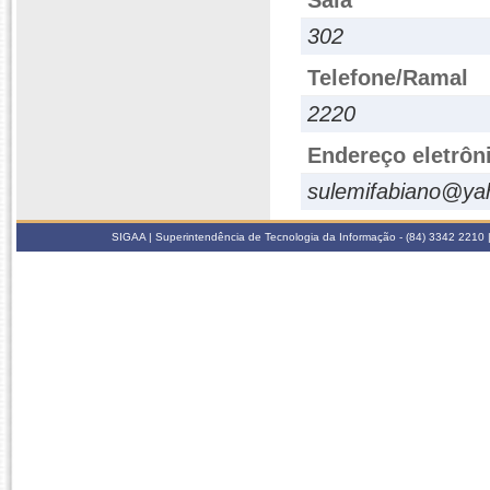
Sala
302
Telefone/Ramal
2220
Endereço eletrôn
sulemifabiano@ya
SIGAA | Superintendência de Tecnologia da Informação - (84) 3342 2210 