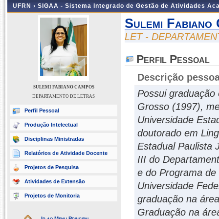
UFRN ›
SIGAA - Sistema Integrado de Gestão de Atividades A
Sulemi Fabiano
LET - DEPARTAMEN
Perfil Pessoal
Descrição pessoa
SULEMI FABIANO CAMPOS
Possui graduação 
DEPARTAMENTO DE LETRAS
Grosso (1997), me
Perfil Pessoal
Universidade Estad
Produção Intelectual
doutorado em Ling
Disciplinas Ministradas
Estadual Paulista 
Relatórios de Atividade Docente
III do Departame
Projetos de Pesquisa
e do Programa de
Atividades de Extensão
Universidade Fede
Projetos de Monitoria
graduação na área
Graduação na área 
Ir ao Menu Principal