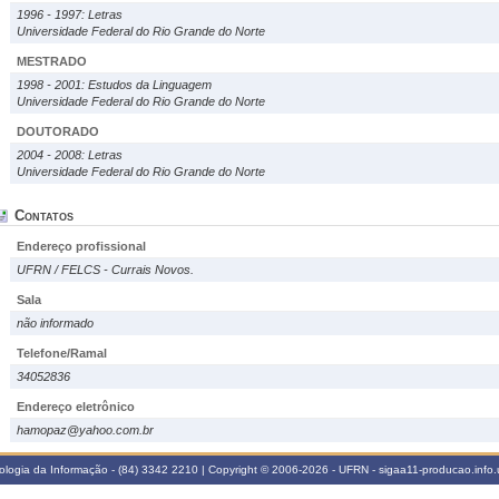
1996 - 1997: Letras
Universidade Federal do Rio Grande do Norte
MESTRADO
1998 - 2001: Estudos da Linguagem
Universidade Federal do Rio Grande do Norte
DOUTORADO
2004 - 2008: Letras
Universidade Federal do Rio Grande do Norte
Contatos
Endereço profissional
UFRN / FELCS - Currais Novos.
Sala
não informado
Telefone/Ramal
34052836
Endereço eletrônico
hamopaz@yahoo.com.br
logia da Informação - (84) 3342 2210 | Copyright © 2006-2026 - UFRN - sigaa11-producao.info.