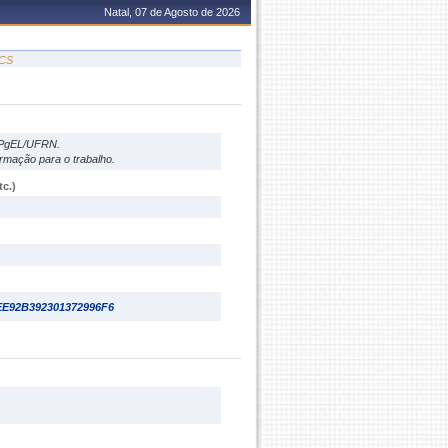
Natal, 07 de Agosto de 2026
LCS
 PPgEL/UFRN.
rmação para o trabalho.
c.)
EE92B392301372996F6