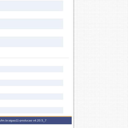
ufrn.br.sigaa11-producao
v4.20.5_7