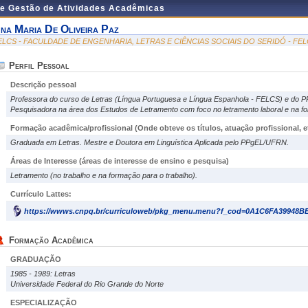
de Gestão de Atividades Acadêmicas
na Maria De Oliveira Paz
ELCS - FACULDADE DE ENGENHARIA, LETRAS E CIÊNCIAS SOCIAIS DO SERIDÓ - FE
Perfil Pessoal
Descrição pessoal
Professora do curso de Letras (Língua Portuguesa e Língua Espanhola - FELCS) e do
Pesquisadora na área dos Estudos de Letramento com foco no letramento laboral e na fo
Formação acadêmica/profissional (Onde obteve os títulos, atuação profissional, et
Graduada em Letras. Mestre e Doutora em Linguística Aplicada pelo PPgEL/UFRN.
Áreas de Interesse
(áreas de interesse de ensino e pesquisa)
Letramento (no trabalho e na formação para o trabalho).
Currículo Lattes:
https://wwws.cnpq.br/curriculoweb/pkg_menu.menu?f_cod=0A1C6FA39948B
Formação Acadêmica
GRADUAÇÃO
1985 - 1989: Letras
Universidade Federal do Rio Grande do Norte
ESPECIALIZAÇÃO