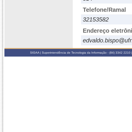
Telefone/Ramal
32153582
Endereço eletrôn
edvaldo.bispo@ufr
SIGAA | Superintendência de Tecnologia da Informação - (84) 3342 2210 