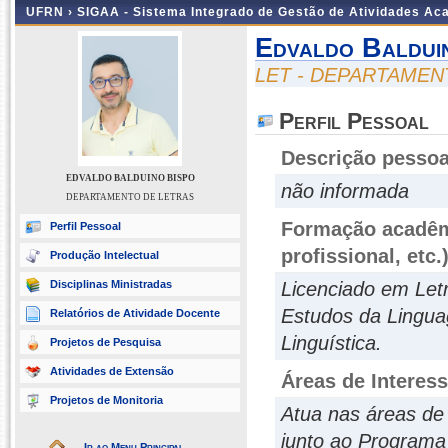
UFRN ›
SIGAA - Sistema Integrado de Gestão de Atividades A
Edvaldo Baldui
LET - DEPARTAMEN
Perfil Pessoal
Descrição pessoa
EDVALDO BALDUINO BISPO
não informada
DEPARTAMENTO DE LETRAS
Formação acadêmi
Perfil Pessoal
profissional, etc.
Produção Intelectual
Disciplinas Ministradas
Licenciado em Let
Estudos da Lingu
Relatórios de Atividade Docente
Linguística.
Projetos de Pesquisa
Atividades de Extensão
Áreas de Interes
Projetos de Monitoria
Atua nas áreas de 
junto ao Program
Ir ao Menu Principal