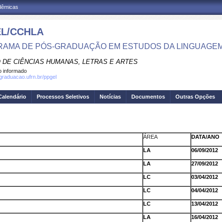
adêmicas
L/CCHLA
AMA DE PÓS-GRADUAÇÃO EM ESTUDOS DA LINGUAGE
 DE CIÊNCIAS HUMANAS, LETRAS E ARTES
 informado
sgraduacao.ufrn.br/ppgel
Calendário
Processos Seletivos
Notícias
Documentos
Outras Opções
ÁREA
DATA/ANO
LA
06/09/2012
LA
27/09/2012
LC
03/04/2012
LC
04/04/2012
LC
13/04/2012
LA
16/04/2012