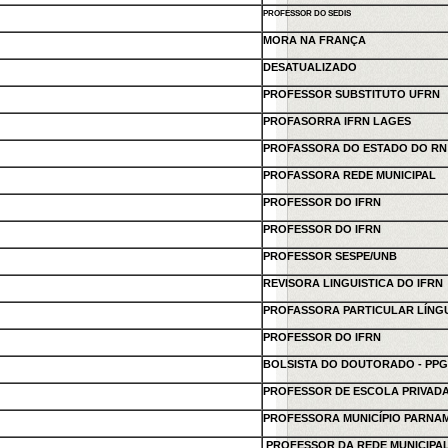
PROFESSOR DO SEDIS
MORA NA FRANÇA
DESATUALIZADO
PROFESSOR SUBSTITUTO UFRN
PROFASORRA IFRN LAGES
PROFASSORA DO ESTADO DO RN
PROFASSORA REDE MUNICIPAL
PROFESSOR DO IFRN
PROFESSOR DO IFRN
PROFESSOR SESPE/UNB
REVISORA LINGUISTICA DO IFRN
PROFASSORA PARTICULAR LÍNG
PROFESSOR DO IFRN
BOLSISTA DO DOUTORADO - PP
PROFESSOR DE ESCOLA PRIVAD
PROFESSORA MUNICÍPIO PARNAM
PROFESSOR DA REDE MUNICIPAL