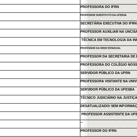
PROFESSORA DO IFRN
PROFESSOR SUBSTITUTO DA UFERSA
SECRETÁRIA EXECUTIVA DO IFRN
PROFESSOR AUXILIAR NA UNCIS
TÉCNICA EM TECNOLOGIA DA I
PROFESSOR DA REDE ESTADUAL
PROFESSOR DA SECRETARIA DE
PROFESSORA DO COLÉGIO NOSS
SERVIDOR PÚBLICO DA UFRN
PROFESSORA VISITANTE NA UNIV
SERVIDOR PÚBLICO DA UFESBA
TÉCNICO JUDICIÁRIO NA JUSTIÇ
DESATUALIZADO/ SEM INFORMA
PROFESSOR ASSISTENTE DA UF
--
PROFESSOR DO IFRN