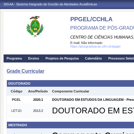
SIGAA - Sistema Integrado de Gestão de Atividades Acadêmicas
PPGEL/CCHLA
PROGRAMA DE PÓS-GRAD
CENTRO DE CIÊNCIAS HUMANAS,
E-mail:
Não informado
https://posgraduacao.ufrn.br/ppgel
Programa
Ensino
Projetos de Pesquisa
Calendário
Processos Selet
Grade Curricular
DOUTORADO
Código
Ano/Período
Componente Curricular
PGEL
2020.1
DOUTORADO EM ESTUDOS DA LINGUAGEM - Prese
DOUTORADO EM ESTU
LET1D
2013.2
MESTRADO