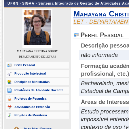
UFRN ›
SIGAA - Sistema Integrado de Gestão de Atividades A
Mahayana Crist
LET - DEPARTAMEN
Perfil Pessoal
Descrição pessoa
MAHAYANA CRISTINA GODOY
não informada
DEPARTAMENTO DE LETRAS
Formação acadêmi
Perfil Pessoal
profissional, etc.
Produção Intelectual
Disciplinas Ministradas
Bacharelado, mestr
Estadual de Camp
Relatórios de Atividade Docente
Projetos de Pesquisa
Áreas de Interes
Atividades de Extensão
Estudo processamen
Projetos de Monitoria
impossível entend
contexto de uso (v
Ir ao Menu Principal