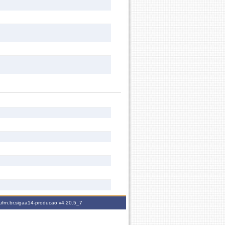
ufrn.br.sigaa14-producao
v4.20.5_7