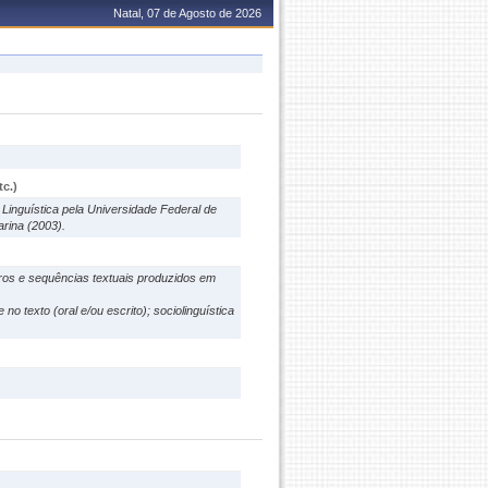
Natal, 07 de Agosto de 2026
c.)
Linguística pela Universidade Federal de
arina (2003).
eros e sequências textuais produzidos em
o texto (oral e/ou escrito); sociolinguística