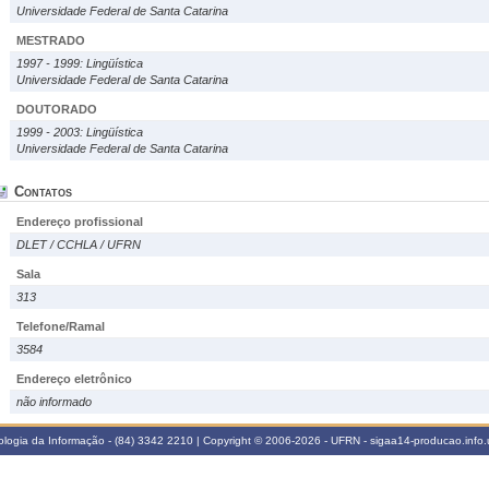
Universidade Federal de Santa Catarina
MESTRADO
1997 - 1999: Lingüística
Universidade Federal de Santa Catarina
DOUTORADO
1999 - 2003: Lingüística
Universidade Federal de Santa Catarina
Contatos
Endereço profissional
DLET / CCHLA / UFRN
Sala
313
Telefone/Ramal
3584
Endereço eletrônico
não informado
logia da Informação - (84) 3342 2210 | Copyright © 2006-2026 - UFRN - sigaa14-producao.info.