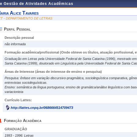
de Gestão de Atividades Acadêmicas
aria Alice Tavares
ET - DEPARTAMENTO DE LETRAS
Perfil Pessoal
Descrição pessoal
não informada
Formação acadêmica/profissional (Onde obteve os títulos, atuação profissional, et
Graduação em Letras pela Universidade Federal de Santa Catarina (1996), mestrado em 
Santa Catarina (1999), doutorado em Linguística pela Universidade Federal de Santa Cat
Áreas de Interesse
(áreas de interesse de ensino e pesquisa)
Pesquisa: ênfase em variação discursivo-pragmática, sociolinguística comparativa, gên
entrevistas sociolinguísticas.
Ensino: semântica da língua portuguesa; ensino de gramática/análise linguística com base n
variacionista
Currículo Lattes:
http://lattes.cnpq.br/0686664514709473
Formação Acadêmica
GRADUAÇÃO
1993 - 1996: Letras