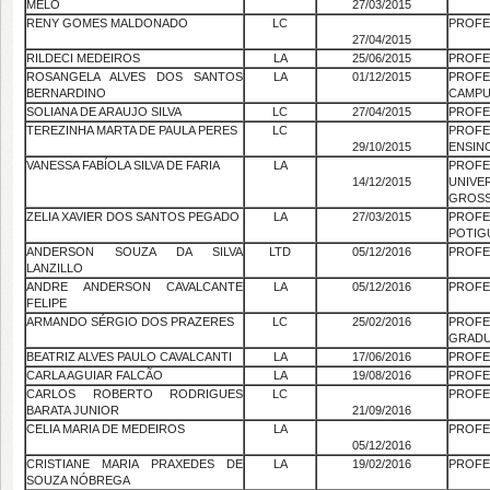
MELO
27/03/2015
RENY GOMES MALDONADO
LC
PROFE
27/04/2015
RILDECI MEDEIROS
LA
25/06/2015
PROFE
ROSANGELA ALVES DOS SANTOS
LA
01/12/2015
PROF
BERNARDINO
CAMPU
SOLIANA DE ARAUJO SILVA
LC
27/04/2015
PROFE
TEREZINHA MARTA DE PAULA PERES
LC
PROFE
29/10/2015
ENSIN
VANESSA FABÍOLA SILVA DE FARIA
LA
PROFE
14/12/2015
UNIVE
GROS
ZELIA XAVIER DOS SANTOS PEGADO
LA
27/03/2015
PROFE
POTIG
ANDERSON SOUZA DA SILVA
LTD
05/12/2016
PROFE
LANZILLO
ANDRE ANDERSON CAVALCANTE
LA
05/12/2016
PROFE
FELIPE
ARMANDO SÉRGIO DOS PRAZERES
LC
25/02/2016
PROF
GRADU
BEATRIZ ALVES PAULO CAVALCANTI
LA
17/06/2016
PROFE
CARLA AGUIAR FALCÃO
LA
19/08/2016
PROFE
CARLOS ROBERTO RODRIGUES
LC
PROFE
BARATA JUNIOR
21/09/2016
CELIA MARIA DE MEDEIROS
LA
PROFE
05/12/2016
CRISTIANE MARIA PRAXEDES DE
LA
19/02/2016
PROFE
SOUZA NÓBREGA