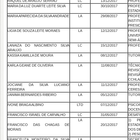
RAQUEL DE ARAÚJO SERRÃO
LC
13/12/2017
PROFE
MARIA DA LUZ DUARTE LEITE SILVA
LC
30/10/2017
PROF
ESTAD
MARIA APARECIDA DA SILVA ANDRADE
LA
29/08/2017
PROF
INSTI
PRESI
LIGIA DE SOUZA LEITE MORAES
LA
12/12/2017
PRO
UNIVE
SEMI-Á
LANAIZA DO NASCIMENTO SILVA
LC
15/12/2017
PROFE
ARAUJO
KASSIA KAMILLA DE MOURA
LA
08/12/2017
TUTORA
KARLA GEANE DE OLIVEIRA
LA
11/08/2017
TÉCN
REVIS
REVI
CCHLA
JOCIANE DA SILVA LUCIANO
LA
11/12/2017
PROFE
FERREIRA
CERES
JANIMA BERNARDES RIBEIRO
LA
05/12/2017
TUTORA
IVONE BRAGA ALBINO
LTD
07/12/2017
PSIC
DOCEN
FRANCISCO ISRAEL DE CARVALHO
LC
31/05/2017
DESAT
LA
1) P
FRANCISCO DAS CHAGAS DE
20/12/2017
ESTAD
MORAIS
DOS D
2) PE
FRANCELIZA MONTEIRO DA SILVA
LA
SECRE