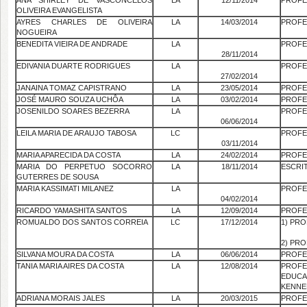
ANA SHIRLEY DE VASCONCELOS
LA
12/11/2014
PROFE
OLIVEIRA EVANGELISTA
AYRES CHARLES DE OLIVEIRA
LA
14/03/2014
PROFE
NOGUEIRA
BENEDITA VIEIRA DE ANDRADE
LA
PROFE
28/11/2014
EDIVANIA DUARTE RODRIGUES
LA
PROFE
27/02/2014
JANAINA TOMAZ CAPISTRANO
LA
23/05/2014
PROFE
JOSÉ MAURO SOUZA UCHÔA
LA
03/02/2014
PROFE
JOSENILDO SOARES BEZERRA
LA
PROFE
06/06/2014
LEILA MARIA DE ARAUJO TABOSA
LC
PROFE
03/11/2014
MARIA APARECIDA DA COSTA
LA
24/02/2014
PROFE
MARIA DO PERPETUO SOCORRO
LA
18/11/2014
ESCRI
GUTERRES DE SOUSA
MARIA KASSIMATI MILANEZ
LA
PROFE
04/02/2014
RICARDO YAMASHITA SANTOS
LA
12/09/2014
PROFE
ROMUALDO DOS SANTOS CORREIA
LC
17/12/2014
1) PR
2) PR
SILVANA MOURA DA COSTA
LA
06/06/2014
PROFE
TANIA MARIA AIRES DA COSTA
LA
12/08/2014
PROF
EDUC
KENNE
ADRIANA MORAIS JALES
LA
20/03/2015
PROFE