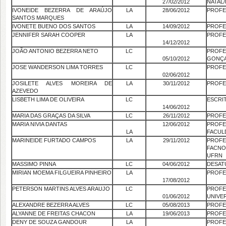
27/02/2012
NATAL
IVONEIDE BEZERRA DE ARAÚJO
LA
28/06/2012
PROFE
SANTOS MARQUES
IVONETE BUENO DOS SANTOS
LA
14/09/2012
PROFE
JENNIFER SARAH COOPER
LA
PROFE
14/12/2012
JOÃO ANTONIO BEZERRA NETO
LC
PROFE
05/10/2012
GONÇA
JOSE WANDERSON LIMA TORRES
LC
PROFE
02/06/2012
JOSILETE ALVES MOREIRA DE
LA
30/11/2012
PROFE
AZEVEDO
LISBETH LIMA DE OLIVEIRA
LC
ESCRI
14/06/2012
MARIA DAS GRAÇAS DA SILVA
LC
26/11/2012
PROFE
MARIA NIVIA DANTAS
12/06/2012
PROF
LA
FACUL
MARINEIDE FURTADO CAMPOS
LA
29/11/2012
PROF
FACNO
UFRN
MASSIMO PINNA
LC
04/06/2012
DESAT
MIRIAN MOEMA FILGUEIRA PINHEIRO
LA
PROFE
17/08/2012
PETERSON MARTINS ALVES ARAUJO
LC
PRO
01/06/2012
UNIVE
ALEXANDRE BEZERRA ALVES
LC
05/08/2013
PROFE
ALYANNE DE FREITAS CHACON
LA
19/06/2013
PROFE
DENY DE SOUZA GANDOUR
LA
PROFE