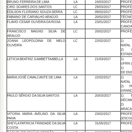
BRUNO FERREIRA DE LIMA
LA
24/03/2017
PROFE
CIRO SOARES DOS SANTOS
LC
29/03/2017
PROFE
EDILSON FLORIANO SOUZA SERRA
LC
09/02/2017
PROFE
FABIANO DE CARVALHO ARAÚJO
LA
20/02/2017
TÉCNI
FLAVIO CESAR OLIVEIRA DA ROSA
LA
23/01/2017
PROF
CANO
FRANCISCO MAGNO SILVA DE
LC
20/02/2017
PROFE
ARAUJO
JOANA LEOPOLDINA DE MELO
LC
22/02/2017
1) PR
OLIVEIRA
NATAL
2) P
ESTAD
LETICIA BEATRIZ GAMBETTAABELLA
LA
21/03/2017
1) P
UFRN 
1) PR
DE ENS
MARIA JOSÉ CAVALCANTE DE LIMA
LA
22/02/2017
1) PR
NATAL
2) PR
GRAND
PAULO SÉRGIO DA SILVA SANTOS
LA
20/03/2017
1) PR
DÉCIM
2) P
ARACA
VITORIA MARIA AVELINO DA SILVA
LA
23/02/2017
PROF
PAIVA
(ESCOL
SHEYLA PATRICIA TRINDADE DA SILVA
LA
31/05/2017
PROFE
COSTA