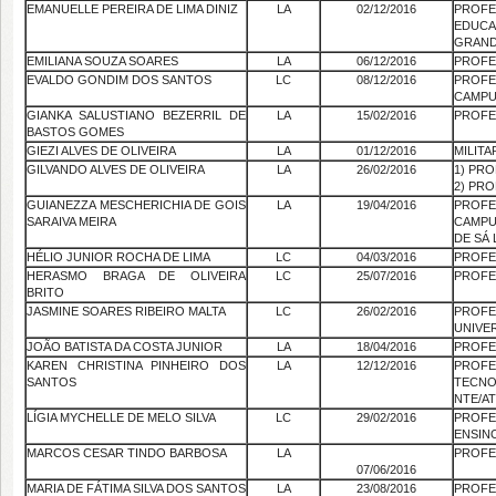
EMANUELLE PEREIRA DE LIMA DINIZ
LA
02/12/2016
PROF
EDUC
GRAND
EMILIANA SOUZA SOARES
LA
06/12/2016
PROFE
EVALDO GONDIM DOS SANTOS
LC
08/12/2016
PROF
CAMPU
GIANKA SALUSTIANO BEZERRIL DE
LA
15/02/2016
PROFE
BASTOS GOMES
GIEZI ALVES DE OLIVEIRA
LA
01/12/2016
MILITA
GILVANDO ALVES DE OLIVEIRA
LA
26/02/2016
1) PR
2) PR
GUIANEZZA MESCHERICHIA DE GOIS
LA
19/04/2016
PROF
SARAIVA MEIRA
CAMPU
DE SÁ 
HÉLIO JUNIOR ROCHA DE LIMA
LC
04/03/2016
PROFE
HERASMO BRAGA DE OLIVEIRA
LC
25/07/2016
PROFE
BRITO
JASMINE SOARES RIBEIRO MALTA
LC
26/02/2016
PRO
UNIVER
JOÃO BATISTA DA COSTA JUNIOR
LA
18/04/2016
PROFE
KAREN CHRISTINA PINHEIRO DOS
LA
12/12/2016
PROF
SANTOS
TECN
NTE/A
LÍGIA MYCHELLE DE MELO SILVA
LC
29/02/2016
PROFE
ENSIN
MARCOS CESAR TINDO BARBOSA
LA
PROFE
07/06/2016
MARIA DE FÁTIMA SILVA DOS SANTOS
LA
23/08/2016
PROF