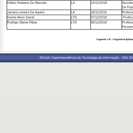
Helton Rubiano De Macedo
LA
14/12/2018
Servido
De Pub
Jaciara Limeira De Aquino
LA
26/11/2018
Professo
Karine Alves David
LTD
07/12/2018
Profess
Rodrigo Slama Ribas
LTD
06/12/2018
Profe
Pernamb
Legenda: LA - Linguística Aplicad
SIGAA | Superintendência de Tecnologia da Informação - (84) 3