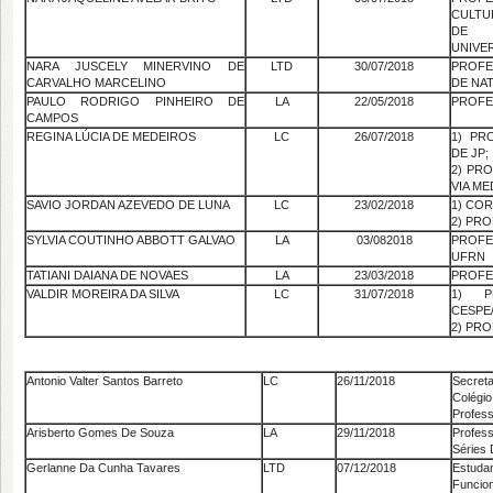
CULTUR
DE 
UNIVE
NARA JUSCELY MINERVINO DE
LTD
30/07/2018
PROFE
CARVALHO MARCELINO
DE NAT
PAULO RODRIGO PINHEIRO DE
LA
22/05/2018
PROFE
CAMPOS
REGINA LÚCIA DE MEDEIROS
LC
26/07/2018
1) PR
DE JP;
2) PR
VIA ME
SAVIO JORDAN AZEVEDO DE LUNA
LC
23/02/2018
1) CO
2) PR
SYLVIA COUTINHO ABBOTT GALVAO
LA
03/082018
PROF
UFRN
TATIANI DAIANA DE NOVAES
LA
23/03/2018
PROFE
VALDIR MOREIRA DA SILVA
LC
31/07/2018
1) P
CESPE
2) PRO
Antonio Valter Santos Barreto
LC
26/11/2018
Secret
Colég
Profess
Arisberto Gomes De Souza
LA
29/11/2018
Profes
Séries
Gerlanne Da Cunha Tavares
LTD
07/12/2018
Estuda
Funcion