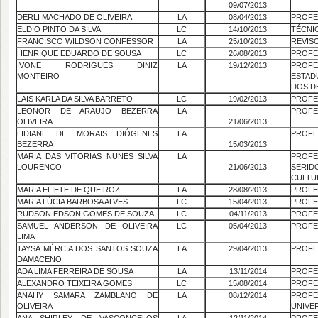
09/07/2013
DERLI MACHADO DE OLIVEIRA
LA
08/04/2013
PROFE
ELDIO PINTO DA SILVA
LC
14/10/2013
TÉCNI
FRANCISCO WILDSON CONFESSOR
LA
25/10/2013
REVIS
HENRIQUE EDUARDO DE SOUSA
LC
26/08/2013
PROFE
IVONE RODRIGUES DINIZ
LA
19/12/2013
PROF
MONTEIRO
ESTAD
DOS D
LAIS KARLA DA SILVA BARRETO
LC
19/02/2013
PROFE
LEONOR DE ARAUJO BEZERRA
LA
PROFE
OLIVEIRA
21/06/2013
LIDIANE DE MORAIS DIÓGENES
LA
PROFE
BEZERRA
15/03/2013
MARIA DAS VITORIAS NUNES SILVA
LA
PROF
LOURENCO
21/06/2013
SERI
CULTU
MARIA ELIETE DE QUEIROZ
LA
28/08/2013
PROFE
MARIA LÚCIA BARBOSA ALVES
LC
15/04/2013
PROFE
RUDSON EDSON GOMES DE SOUZA
LC
04/11/2013
PROFE
SAMUEL ANDERSON DE OLIVEIRA
LC
05/04/2013
PROFE
LIMA
TAYSA MÉRCIA DOS SANTOS SOUZA
LA
29/04/2013
PROFE
DAMACENO
ADA LIMA FERREIRA DE SOUSA
LA
13/11/2014
PROFE
ALEXANDRO TEIXEIRA GOMES
LC
15/08/2014
PROFE
ANAHY SAMARA ZAMBLANO DE
LA
08/12/2014
PRO
OLIVEIRA
UNIVE