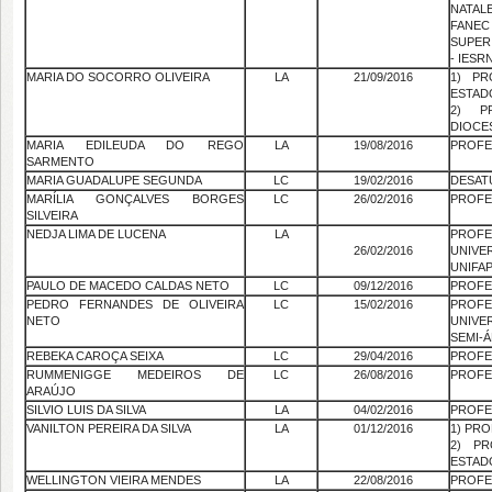
NATAL
FANEC
SUPER
- IESR
MARIA DO SOCORRO OLIVEIRA
LA
21/09/2016
1) P
ESTAD
2) P
DIOCE
MARIA EDILEUDA DO REGO
LA
19/08/2016
PROFE
SARMENTO
MARIA GUADALUPE SEGUNDA
LC
19/02/2016
DESAT
MARÍLIA GONÇALVES BORGES
LC
26/02/2016
PROFE
SILVEIRA
NEDJA LIMA DE LUCENA
LA
PRO
26/02/2016
UNIVE
UNIFA
PAULO DE MACEDO CALDAS NETO
LC
09/12/2016
PROFE
PEDRO FERNANDES DE OLIVEIRA
LC
15/02/2016
PRO
NETO
UNIVE
SEMI-Á
REBEKA CAROÇA SEIXA
LC
29/04/2016
PROFE
RUMMENIGGE MEDEIROS DE
LC
26/08/2016
PROFE
ARAÚJO
SILVIO LUIS DA SILVA
LA
04/02/2016
PROFE
VANILTON PEREIRA DA SILVA
LA
01/12/2016
1) PR
2) P
ESTAD
WELLINGTON VIEIRA MENDES
LA
22/08/2016
PROFE