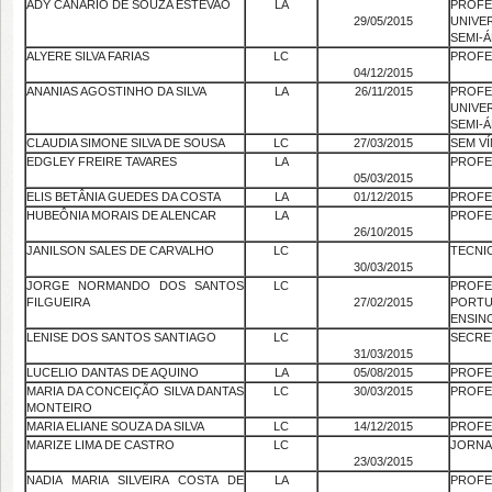
ADY CANARIO DE SOUZA ESTEVAO
LA
PRO
29/05/2015
UNIVE
SEMI-Á
ALYERE SILVA FARIAS
LC
PROFE
04/12/2015
ANANIAS AGOSTINHO DA SILVA
LA
26/11/2015
PRO
UNIVE
SEMI-Á
CLAUDIA SIMONE SILVA DE SOUSA
LC
27/03/2015
SEM V
EDGLEY FREIRE TAVARES
LA
PROFE
05/03/2015
ELIS BETÂNIA GUEDES DA COSTA
LA
01/12/2015
PROFE
HUBEÔNIA MORAIS DE ALENCAR
LA
PROFE
26/10/2015
JANILSON SALES DE CARVALHO
LC
TECNIC
30/03/2015
JORGE NORMANDO DOS SANTOS
LC
PROF
FILGUEIRA
27/02/2015
PORTU
ENSIN
LENISE DOS SANTOS SANTIAGO
LC
SECRE
31/03/2015
LUCELIO DANTAS DE AQUINO
LA
05/08/2015
PROFE
MARIA DA CONCEIÇÃO SILVA DANTAS
LC
30/03/2015
PROFE
MONTEIRO
MARIA ELIANE SOUZA DA SILVA
LC
14/12/2015
PROFE
MARIZE LIMA DE CASTRO
LC
JORNAL
23/03/2015
NADIA MARIA SILVEIRA COSTA DE
LA
PROFE