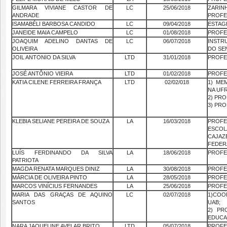
GILMARA VIVIANE CASTOR DE
LC
25/06/2018
ZARI
ANDRADE
PROFE
ISAMABÉLI BARBOSA CANDIDO
LC
09/04/2018
ESTAGI
JANEIDE MAIA CAMPELO
LC
01/08/2018
PROFE
JOAQUIM ADELINO DANTAS DE
LC
06/07/2018
INSTR
OLIVEIRA
DO SE
JOIL ANTONIO DA SILVA
LTD
31/01/2018
PROFE
JOSÉ ANTÔNIO VIEIRA
LTD
01/02/2018
PROFE
KATIA CILENE FERREIRA FRANÇA
LTD
02/02/018
1) ME
NA UF
2) PR
3) PR
KLEBIA SELIANE PEREIRA DE SOUZA
LA
16/03/2018
PROF
ESCO
CAJAZE
FEDER
LUÍS FERDINANDO DA SILVA
LA
18/06/2018
PROFE
PATRIOTA
MAGDA RENATA MARQUES DINIZ
LA
30/08/2018
PROFE
MÁRCIA DE OLIVEIRA PINTO
LA
28/05/2018
PROFE
MARCOS VINÍCIUS FERNANDES
LA
25/06/2018
PROFE
MARIA DAS GRAÇAS DE AQUINO
LC
02/07/2018
1)CO
SANTOS
UAB;
2) PR
EDUCA
NARA JAQUELINE AVELAR BRITO
LTD
05/07/2018
PROFE