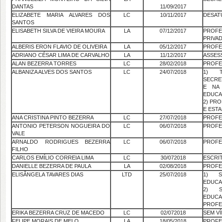
DANTAS
11/09/2017
ELIZABETE MARIA ALVARES DOS
LC
10/11/2017
DESAT
SANTOS
ELISABETH SILVA DE VIEIRA MOURA
LA
07/12/2017
PROFE
PRIVAD
ALBERIS ERON FLAVIO DE OLIVEIRA
LA
05/12/2017
PROFE
ADRIANO CÉSAR LIMA DE CARVALHO
LA
11/12/2017
ASSES
ALAN BEZERRA TORRES
LC
28/02/2018
PROFE
ALBANIZA ALVES DOS SANTOS
LC
24/07/2018
1) T
SECRE
E NA 
EDUCA
2) PR
E ESTA
ANA CRISTINA PINTO BEZERRA
LC
27/07/2018
PROFE
ANTONIO PETERSON NOGUEIRA DO
LC
06/07/2018
PROFE
VALE
ARNALDO RODRIGUES BEZERRA
LC
06/07/2018
PROFE
FILHO
CARLOS EMÍLIO CORREIA LIMA
LC
30/072018
ESCRI
DANIELLE BEZERRA DE PAULA
LA
02/08/2018
PROFE
ELISÂNGELA TAVARES DIAS
LTD
25/07/2018
1) S
EDUCA
2) S
EDUCA
PROFE
ERIKA BEZERRA CRUZ DE MACEDO
LC
02/072018
SEM V
FELIPE MORAIS DE MELO
LA
18/05/2018
PROFE