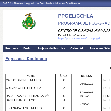
SIGAA - Sistema Integrado de Gestão de Atividades Acadêmicas
PPGEL/CCHLA
PROGRAMA DE PÓS-GRAD
CENTRO DE CIÊNCIAS HUMANAS,
E-mail:
Não informado
https://posgraduacao.ufrn.br/ppgel
Programa
Ensino
Projetos de Pesquisa
Calendário
Processos Selet
Egressos - Doutorado
NOME
ÁREA
DEFESA
CARLOS ANDRE PINHEIRO
LC
PROFE
26/03/2012
CRIGINA CIBELLE PEREIRA
LA
PROFE
17/12/2012
DACIO TAVARES FREITAS GALVÃO
LC
10/12/2012
PRESI
DANIEL DANTAS LEMOS
LA
PROFE
27/04/2012
EDLENA DA SILVA PINHEIRO
LC
PROF