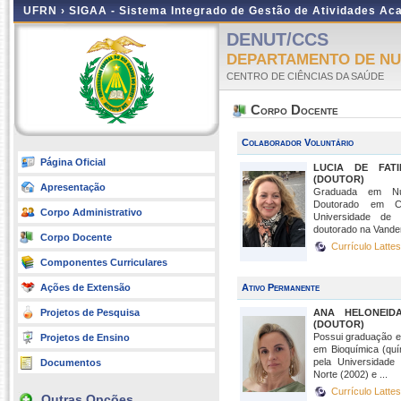
UFRN ›
SIGAA - Sistema Integrado de Gestão de Atividades A
DENUT/CCS
DEPARTAMENTO DE NU
CENTRO DE CIÊNCIAS DA SAÚDE
Corpo Docente
Colaborador Voluntário
Página Oficial
LUCIA DE FAT
(DOUTOR)
Apresentação
Graduada em N
Doutorado em Ci
Corpo Administrativo
Universidade de
doutorado na Vanderbi
Corpo Docente
Currículo Latte
Componentes Curriculares
Ações de Extensão
Ativo Permanente
Projetos de Pesquisa
ANA HELONEID
(DOUTOR)
Possui graduação e
Projetos de Ensino
em Bioquímica (quí
pela Universidade
Documentos
Norte (2002) e ...
Currículo Latte
Outras Opções