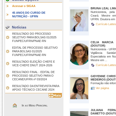
Acessar o SIGAA
BRUNA LEAL LIM
Nutricionista, pel
45 ANOS DO CURSO DE
Ceará. Mestre e
NUTRIÇÃO - UFRN
UFRN. Doutora em 
Currículo Latte
Notícias
RESULTADO DO PROCESSO
SELETIVO PARA BOLSAS 01/2025 
FUNPEC/UFRN/PNAE-RN
CELIA MARCIA
(DOUTOR)
EDITAL DE PROCESSO SELETIVO
Nutricionista - UF
PARA BOLSAS 01/2025 
Vigilância Sani
FUNPEC/UFRN/PNAE-RN
Especialista em Nu
Mestre em ...
RESULTADO ELEIÇÃO CHEFE E
Currículo Latte
VICE-CHEFE DNUT 2024-2026
RESULTADO FINAL - EDITAL DE
PROCESSO SELETIVO PARA O
GIDYENNE CHRIS
CECANE/UFRN nº 03/2024
MEDEIROS (DOUT
Formação não infor
RESULTADO DA ENTREVISTA PARA
Ver página
APOIO TÉCNICO CECANE 2024
Ir ao Menu Principal
JULIANA FER
DAMETTO (DOUT