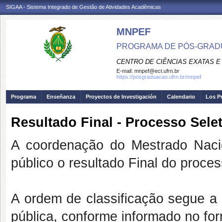
SIGAA - Sistema Integrado de Gestão de Atividades Acadêmicas
MNPEF
PROGRAMA DE PÓS-GRADUA
CENTRO DE CIÊNCIAS EXATAS E
E-mail:
mnpef@ect.ufrn.br
https://posgraduacao.ufrn.br/mnpef
Programa
Enseñanza
Proyectos de Investigación
Calendario
Los P
Resultado Final - Processo Sele
A coordenação do Mestrado Nacio
público o resultado Final do pro
A ordem de classificação segue a 
pública, conforme informado no for