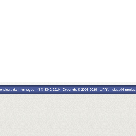
cnologia da Informação - (84) 3342 2210 | Copyright © 2006-2026 - UFRN - sigaa04-produca