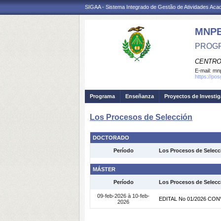
SIGAA - Sistema Integrado de Gestão de Atividades Ac
MNP
PROGR
CENTRO
E-mail:
mnp
https://po
Programa
Enseñanza
Proyectos de Investi
Los Procesos de Selección
DOCTORADO
Período
Los Procesos de Selecc
MÁSTER
Período
Los Procesos de Selecc
09-feb-2026 à 10-feb-
EDITAL No 01/2026 C
2026