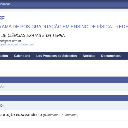
adêmicas
EF
AMA DE PÓS-GRADUAÇÃO EM ENSINO DE FÍSICA - RED
 DE CIÊNCIAS EXATAS E DA TERRA
ef@ect.ufrn.br
sgraduacao.ufrn.br/mnpef
gación
Calendario
Los Procesos de Selección
Noticias
Documentos
ión
ión
ONVOCAÇÃO PARA MATRÍCULA
(09/02/2026 : 10/02/2026)