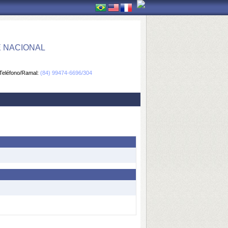
E NACIONAL
Teléfono/Ramal:
(84) 99474-6696/304