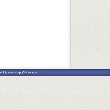
o.info.ufrn.br.sigaa04-producao