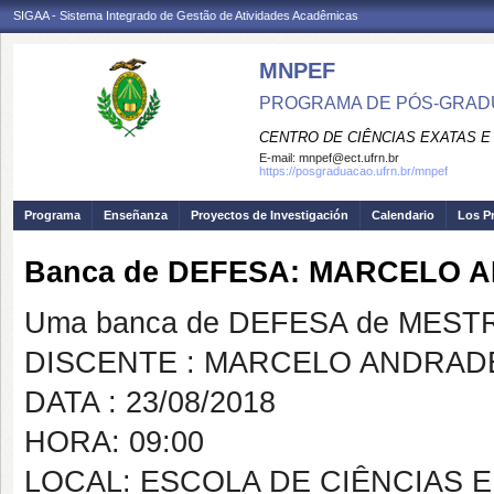
SIGAA - Sistema Integrado de Gestão de Atividades Acadêmicas
MNPEF
PROGRAMA DE PÓS-GRADUA
CENTRO DE CIÊNCIAS EXATAS E
E-mail:
mnpef@ect.ufrn.br
https://posgraduacao.ufrn.br/mnpef
Programa
Enseñanza
Proyectos de Investigación
Calendario
Los P
Banca de DEFESA: MARCELO
Uma banca de DEFESA de MESTRAD
DISCENTE : MARCELO ANDRAD
DATA : 23/08/2018
HORA: 09:00
LOCAL: ESCOLA DE CIÊNCIAS 