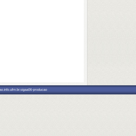
o.info.ufrn.br.sigaa06-producao