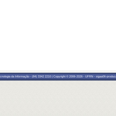
cnologia da Informação - (84) 3342 2210 | Copyright © 2006-2026 - UFRN - sigaa06-produca