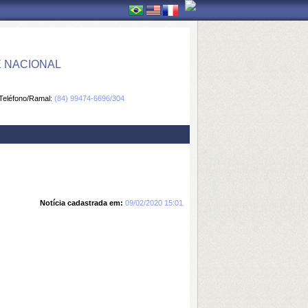
E NACIONAL
Teléfono/Ramal:
(84) 99474-6696/304
Notícia cadastrada em:
09/02/2020 15:01