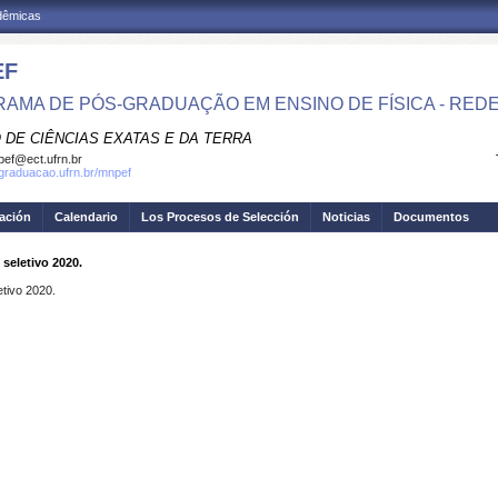
adêmicas
EF
AMA DE PÓS-GRADUAÇÃO EM ENSINO DE FÍSICA - RED
 DE CIÊNCIAS EXATAS E DA TERRA
ef@ect.ufrn.br
sgraduacao.ufrn.br/mnpef
gación
Calendario
Los Procesos de Selección
Noticias
Documentos
seletivo 2020.
tivo 2020.