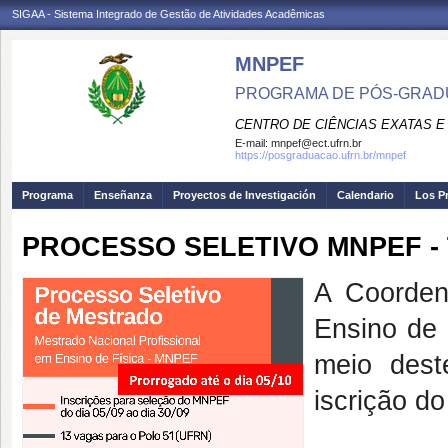
SIGAA - Sistema Integrado de Gestão de Atividades Acadêmicas
MNPEF
PROGRAMA DE PÓS-GRADUA
CENTRO DE CIÊNCIAS EXATAS E
E-mail:
mnpef@ect.ufrn.br
https://posgraduacao.ufrn.br/mnpef
Programa
Enseñanza
Proyectos de Investigación
Calendario
Los P
PROCESSO SELETIVO MNPEF - 
A Coorden
Ensino de
meio dest
iscrição d