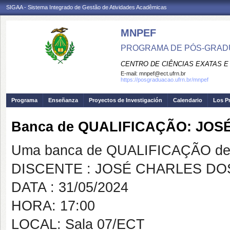
SIGAA - Sistema Integrado de Gestão de Atividades Acadêmicas
MNPEF
PROGRAMA DE PÓS-GRADUA
CENTRO DE CIÊNCIAS EXATAS E
E-mail:
mnpef@ect.ufrn.br
https://posgraduacao.ufrn.br/mnpef
Programa
Enseñanza
Proyectos de Investigación
Calendario
Los P
Banca de QUALIFICAÇÃO: JOS
Uma banca de QUALIFICAÇÃO de 
DISCENTE : JOSÉ CHARLES DO
DATA : 31/05/2024
HORA: 17:00
LOCAL: Sala 07/ECT