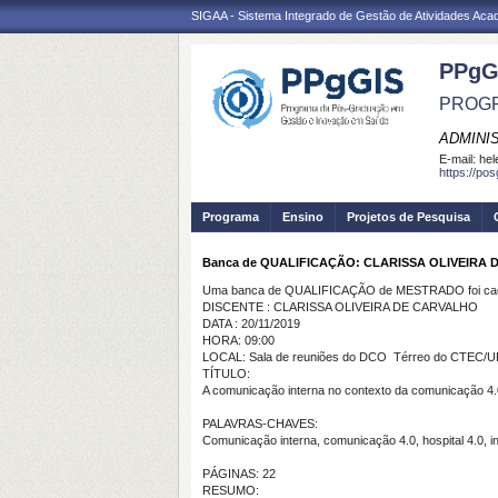
SIGAA - Sistema Integrado de Gestão de Atividades Ac
PPgG
PROGR
ADMINI
E-mail:
hel
https://po
Programa
Ensino
Projetos de Pesquisa
Banca de QUALIFICAÇÃO: CLARISSA OLIVEIRA
Uma banca de QUALIFICAÇÃO de MESTRADO foi cada
DISCENTE : CLARISSA OLIVEIRA DE CARVALHO
DATA : 20/11/2019
HORA: 09:00
LOCAL: Sala de reuniões do DCO  Térreo do CTEC/
TÍTULO:
A comunicação interna no contexto da comunicação 4.0
PALAVRAS-CHAVES:
Comunicação interna, comunicação 4.0, hospital 4.0, inte
PÁGINAS: 22
RESUMO: