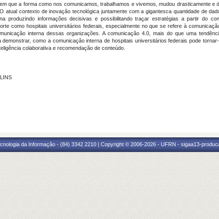
 em que a forma como nos comunicamos, trabalhamos e vivemos, mudou drasticamente e de form
atual contexto de inovação tecnológica juntamente com a gigantesca quantidade de dados
 produzindo informações decisivas e possibilitando traçar estratégias a partir do c
rte como hospitais universitários federais, especialmente no que se refere à comunicação 
omunicação interna dessas organizações. A comunicação 4.0, mais do que uma tendência
demonstrar, como a comunicação interna de hospitais universitários federais pode tornar-
nteligência colaborativa e recomendação de conteúdo.
 LINS
cnologia da Informação - (84) 3342 2210 | Copyright © 2006-2026 - UFRN - sigaa13-produca