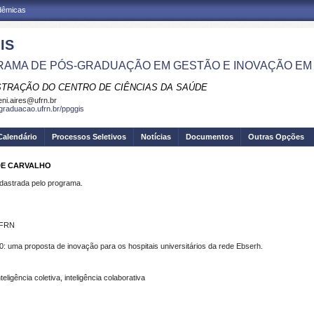
adêmicas
IS
AMA DE PÓS-GRADUAÇÃO EM GESTÃO E INOVAÇÃO EM
STRAÇÃO DO CENTRO DE CIÊNCIAS DA SAÚDE
eni.aires@ufrn.br
sgraduacao.ufrn.br/ppggis
Calendário
Processos Seletivos
Notícias
Documentos
Outras Opções
 DE CARVALHO
strada pelo programa.
UFRN
: uma proposta de inovação para os hospitais universitários da rede Ebserh.
ligência coletiva, inteligência colaborativa