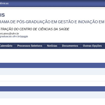
adêmicas
IS
AMA DE PÓS-GRADUAÇÃO EM GESTÃO E INOVAÇÃO EM
STRAÇÃO DO CENTRO DE CIÊNCIAS DA SAÚDE
eni.aires@ufrn.br
sgraduacao.ufrn.br/ppggis
Calendário
Processos Seletivos
Notícias
Documentos
Outras Opções