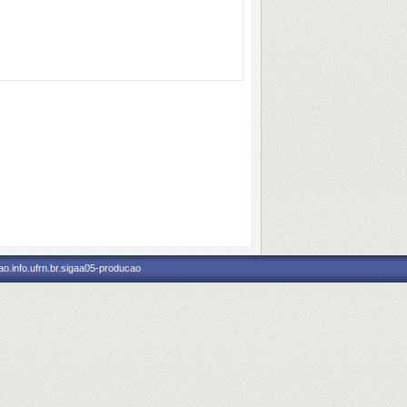
o.info.ufrn.br.sigaa05-producao