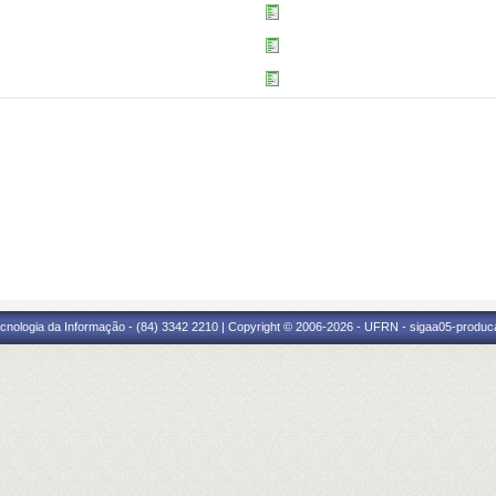
cnologia da Informação - (84) 3342 2210 | Copyright © 2006-2026 - UFRN - sigaa05-produca