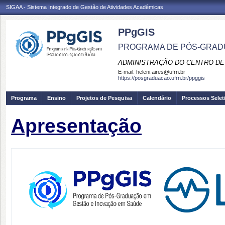
SIGAA - Sistema Integrado de Gestão de Atividades Acadêmicas
PPgGIS
PROGRAMA DE PÓS-GRAD
ADMINISTRAÇÃO DO CENTRO DE
E-mail:
heleni.aires@ufrn.br
https://posgraduacao.ufrn.br/ppggis
Programa
Ensino
Projetos de Pesquisa
Calendário
Processos Selet
Apresentação