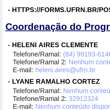
-
HTTPS://FORMS.UFRN.BR/PO
Coordenação do Prog
-
HELENI AIRES CLEMENTE
Telefone/Ramal:
(84) 99193-614
Telefone/Ramal 2:
Nenhum conte
E-mail:
heleni.aires@ufrn.br
-
LYANE RAMALHO CORTEZ
Telefone/Ramal:
Nenhum conteúd
Telefone/Ramal 2:
32912324
E-mail:
Nenhum conteúdo dispon