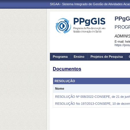
SIGAA - Sistema Integrado de Gestão de Atividades Ac
PPgG
PROGR
ADMINI
E-mail:
hel
https://po
Programa
Ensino
Projetos de Pesquisa
Documentos
RESOLUÇÃO
Nome
RESOLUÇÃO Nº 008/2022-CONSEPE, de 21 de junh
RESOLUÇÃO No 197/2013-CONSEPE, 10 de dezemb