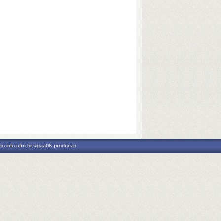
o.info.ufrn.br.sigaa06-producao