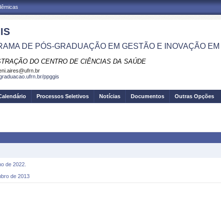
adêmicas
IS
AMA DE PÓS-GRADUAÇÃO EM GESTÃO E INOVAÇÃO EM
STRAÇÃO DO CENTRO DE CIÊNCIAS DA SAÚDE
eni.aires@ufrn.br
sgraduacao.ufrn.br/ppggis
Calendário
Processos Seletivos
Notícias
Documentos
Outras Opções
o de 2022.
ro de 2013