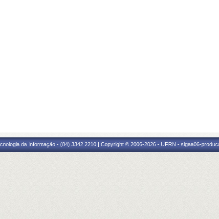
cnologia da Informação - (84) 3342 2210 | Copyright © 2006-2026 - UFRN - sigaa06-produca