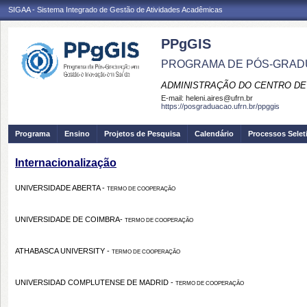
SIGAA - Sistema Integrado de Gestão de Atividades Acadêmicas
PPgGIS
PROGRAMA DE PÓS-GRAD
ADMINISTRAÇÃO DO CENTRO DE
E-mail:
heleni.aires@ufrn.br
https://posgraduacao.ufrn.br/ppggis
Programa
Ensino
Projetos de Pesquisa
Calendário
Processos Selet
Internacionalização
UNIVERSIDADE ABERTA -
TERMO DE COOPERAÇÃO
UNIVERSIDADE DE COIMBRA-
TERMO DE COOPERAÇÃO
ATHABASCA UNIVERSITY -
TERMO DE COOPERAÇÃO
UNIVERSIDAD COMPLUTENSE DE MADRID -
TERMO DE COOPERAÇÃO