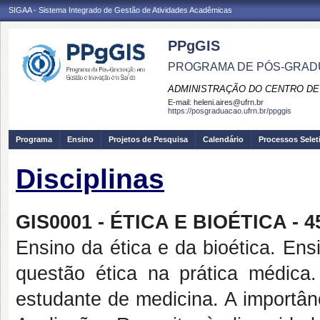
SIGAA - Sistema Integrado de Gestão de Atividades Acadêmicas
PPgGIS
PROGRAMA DE PÓS-GRAD
ADMINISTRAÇÃO DO CENTRO DE
E-mail:
heleni.aires@ufrn.br
https://posgraduacao.ufrn.br/ppggis
Programa
Ensino
Projetos de Pesquisa
Calendário
Processos Selet
Disciplinas
GIS0001 - ÉTICA E BIOÉTICA - 4
Ensino da ética e da bioética. Ensi
questão ética na prática médica
estudante de medicina. A importân