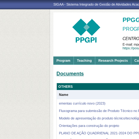
SIGAA - Sistema Integrado de Gestão de Atividades Ac
PPGG
PROGR
CENTRO
E-mail:
mpg
https://po
Program
Teaching
Research Projects
Ca
Documents
OTHERS
Name
ementas currículo novo (2023)
Fluxograma para submissão de Produto Técnico no Re
Modelo de apresentação do produto técnico/tecnológi
Orientações para construção do projeto
PLANO DE AÇÃO QUADRIENAL 2021-2024 DO PP