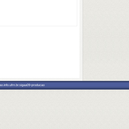
o.info.ufrn.br.sigaa09-producao