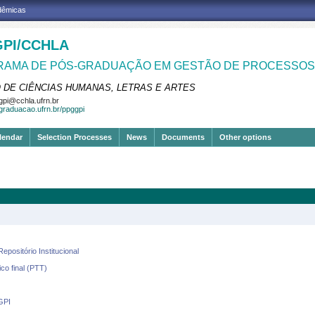
adêmicas
PI/CCHLA
AMA DE PÓS-GRADUAÇÃO EM GESTÃO DE PROCESSOS 
 DE CIÊNCIAS HUMANAS, LETRAS E ARTES
pi@cchla.ufrn.br
sgraduacao.ufrn.br/ppggpi
lendar
Selection Processes
News
Documents
Other options
positório Institucional
co final (PTT)
GPI