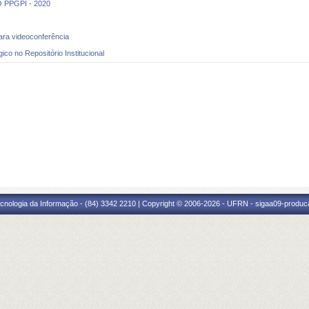
PPGPI - 2020
ara videoconferência
co no Repositório Institucional
cnologia da Informação - (84) 3342 2210 | Copyright © 2006-2026 - UFRN - sigaa09-produca