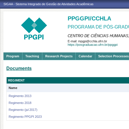
SIGAA - Sistema Integrado de Gestão de Atividades Acadêmicas
PPGGPI/CCHLA
PROGRAMA DE PÓS-GRADU
CENTRO DE CIÊNCIAS HUMANAS,
E-mail:
mpgpi@cchla.ufrn.br
https://posgraduacao.ufrn.br/ppggpi
Program
Teaching
Research Projects
Calendar
Selection Processes
Documents
REGIMENT
Name
Regimento 2013
Regimento 2018
Regimento (jul 2017)
Regimento PPGPI 2023