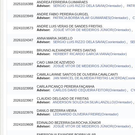
ANDREA FERREIRA GUIMARAES
20251016388
Advisor:
SERGIO LUIS RIZZO DELA SAVIA(Orientador)
,
PATR
ANDRE FABIO PEREIRA GURGEL
20261023949
Advisor:
PATRICIA BORBA VILAR GUIMARAES(Orientador)
,
C
ANDRE LUIS VERAS DE SANDES FREITAS
20241019573
Advisor:
JOSUÉ VITOR DE MEDEIROS JÚNIOR(Orientador)
ANNA MARIA JASIELLO
20261024347
Advisor:
SERGIO LUIS RIZZO DELA SAVIA(Coorientador)
,
SE
BRUNNO ALEXANDRE PIRES DANTAS
20241019591
Advisor:
HERBERT RICARDO GARCIA VIANA(Orientador)
CAIO LIMA DE AZEVEDO
20251016397
Advisor:
JOSUÉ VITOR DE MEDEIROS JÚNIOR(Orientador)
CAMILA LAYANE SANTOS DE OLIVEIRA CAVALCANTI
20241019582
Advisor:
JAN MARCEL DE ALMEIDA FREITAS LACERDA(Coorie
CARLA PICANÇO PEREIRA FAÇANHA
20261023958
Advisor:
CARLOS DAVID CEQUEIRA FEITOR(Orientador)
,
CY
CLAUDIO DELGADO DE FREITAS
20261023967
Advisor:
ANDERSON SOUZA DA SILVA LANZILLO(Orientador)
DANILO BEZERRA VIEIRA
20261023976
Advisor:
LEONARDO OLIVEIRA FREIRE(Orientador)
EDINALDO BEZERRA DA ROCHA JÚNIOR
20241019608
Advisor:
JOSUÉ VITOR DE MEDEIROS JÚNIOR(Orientador)
EMERSON ALEXANDRE BORBA VILAR