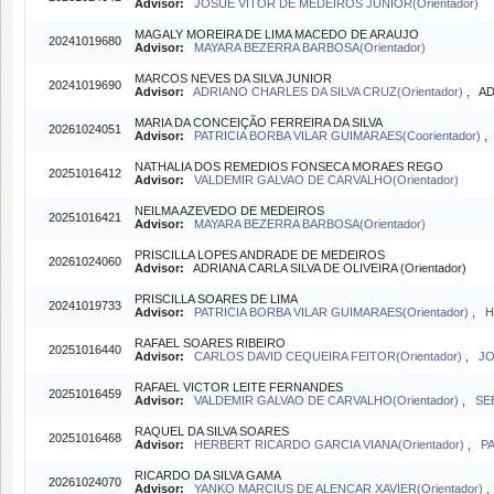
Advisor:
JOSUÉ VITOR DE MEDEIROS JÚNIOR(Orientador)
MAGALY MOREIRA DE LIMA MACEDO DE ARAUJO
20241019680
Advisor:
MAYARA BEZERRA BARBOSA(Orientador)
MARCOS NEVES DA SILVA JUNIOR
20241019690
Advisor:
ADRIANO CHARLES DA SILVA CRUZ(Orientador)
, AD
MARIA DA CONCEIÇÃO FERREIRA DA SILVA
20261024051
Advisor:
PATRICIA BORBA VILAR GUIMARAES(Coorientador)
NATHALIA DOS REMEDIOS FONSECA MORAES REGO
20251016412
Advisor:
VALDEMIR GALVAO DE CARVALHO(Orientador)
NEILMA AZEVEDO DE MEDEIROS
20251016421
Advisor:
MAYARA BEZERRA BARBOSA(Orientador)
PRISCILLA LOPES ANDRADE DE MEDEIROS
20261024060
Advisor:
ADRIANA CARLA SILVA DE OLIVEIRA (Orientador)
PRISCILLA SOARES DE LIMA
20241019733
Advisor:
PATRICIA BORBA VILAR GUIMARAES(Orientador)
,
H
RAFAEL SOARES RIBEIRO
20251016440
Advisor:
CARLOS DAVID CEQUEIRA FEITOR(Orientador)
,
JO
RAFAEL VICTOR LEITE FERNANDES
20251016459
Advisor:
VALDEMIR GALVAO DE CARVALHO(Orientador)
,
SE
RAQUEL DA SILVA SOARES
20251016468
Advisor:
HERBERT RICARDO GARCIA VIANA(Orientador)
,
PA
RICARDO DA SILVA GAMA
20261024070
Advisor:
YANKO MARCIUS DE ALENCAR XAVIER(Orientador)