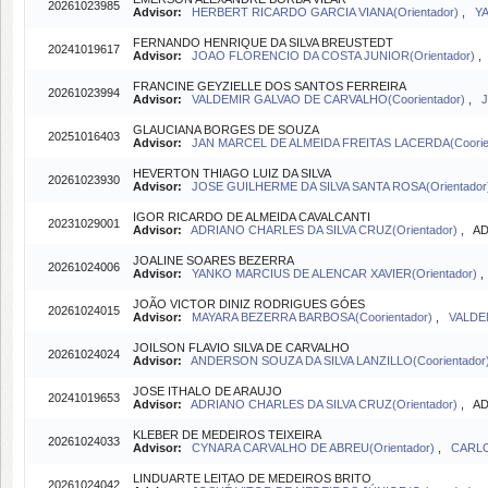
20261023985
Advisor:
HERBERT RICARDO GARCIA VIANA(Orientador)
,
Y
FERNANDO HENRIQUE DA SILVA BREUSTEDT
20241019617
Advisor:
JOAO FLORENCIO DA COSTA JUNIOR(Orientador)
FRANCINE GEYZIELLE DOS SANTOS FERREIRA
20261023994
Advisor:
VALDEMIR GALVAO DE CARVALHO(Coorientador)
,
GLAUCIANA BORGES DE SOUZA
20251016403
Advisor:
JAN MARCEL DE ALMEIDA FREITAS LACERDA(Coorie
HEVERTON THIAGO LUIZ DA SILVA
20261023930
Advisor:
JOSE GUILHERME DA SILVA SANTA ROSA(Orientador
IGOR RICARDO DE ALMEIDA CAVALCANTI
20231029001
Advisor:
ADRIANO CHARLES DA SILVA CRUZ(Orientador)
, AD
JOALINE SOARES BEZERRA
20261024006
Advisor:
YANKO MARCIUS DE ALENCAR XAVIER(Orientador)
JOÃO VICTOR DINIZ RODRIGUES GÓES
20261024015
Advisor:
MAYARA BEZERRA BARBOSA(Coorientador)
,
VALDE
JOILSON FLAVIO SILVA DE CARVALHO
20261024024
Advisor:
ANDERSON SOUZA DA SILVA LANZILLO(Coorientador
JOSE ITHALO DE ARAUJO
20241019653
Advisor:
ADRIANO CHARLES DA SILVA CRUZ(Orientador)
, AD
KLEBER DE MEDEIROS TEIXEIRA
20261024033
Advisor:
CYNARA CARVALHO DE ABREU(Orientador)
,
CARLO
LINDUARTE LEITAO DE MEDEIROS BRITO
20261024042