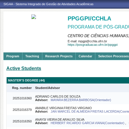
SIGAA - Sistema Integrado de Gestão de Atividades Acadêmicas
PPGGPI/CCHLA
PROGRAMA DE PÓS-GRADU
CENTRO DE CIÊNCIAS HUMANAS,
E-mail:
mpgpi@cchla.ufrn.br
https://posgraduacao.ufrn.br/ppggpi
Program
Teaching
Research Projects
Calendar
Selection Processes
Active Students
MASTER'S DEGREE (44)
Reg. number
Student/Advisor
ADRIANO CARLOS DE SOUZA
20251016360
Advisor:
MAYARA BEZERRA BARBOSA(Orientador)
AMABILE VIRGINIA FREITAS VIRGINIO
20251016379
Advisor:
JAN MARCEL DE ALMEIDA FREITAS LACERDA(Coorie
ANAYSI VIEIRA DE ARAUJO SILVA
20251016350
Advisor:
HERBERT RICARDO GARCIA VIANA(Coorientador)
,