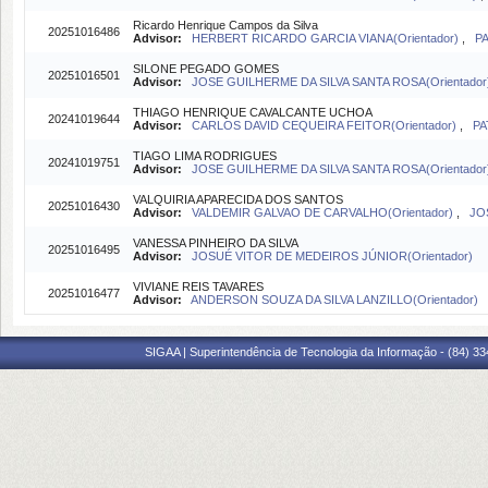
Ricardo Henrique Campos da Silva
20251016486
Advisor:
HERBERT RICARDO GARCIA VIANA(Orientador)
,
PA
SILONE PEGADO GOMES
20251016501
Advisor:
JOSE GUILHERME DA SILVA SANTA ROSA(Orientador
THIAGO HENRIQUE CAVALCANTE UCHOA
20241019644
Advisor:
CARLOS DAVID CEQUEIRA FEITOR(Orientador)
,
PA
TIAGO LIMA RODRIGUES
20241019751
Advisor:
JOSE GUILHERME DA SILVA SANTA ROSA(Orientador
VALQUIRIA APARECIDA DOS SANTOS
20251016430
Advisor:
VALDEMIR GALVAO DE CARVALHO(Orientador)
,
JO
VANESSA PINHEIRO DA SILVA
20251016495
Advisor:
JOSUÉ VITOR DE MEDEIROS JÚNIOR(Orientador)
VIVIANE REIS TAVARES
20251016477
Advisor:
ANDERSON SOUZA DA SILVA LANZILLO(Orientador)
SIGAA | Superintendência de Tecnologia da Informação - (84) 3